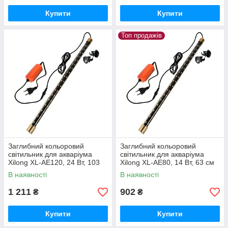
Купити
Купити
Топ продажів
Заглибний кольоровий
Заглибний кольоровий
світильник для акваріума
світильник для акваріума
Xilong XL-AE120, 24 Вт, 103
Xilong XL-AE80, 14 Вт, 63 см
см із перемиканням кольорів
із перемиканням кольорів
В наявності
В наявності
1 211
902
₴
₴
Купити
Купити