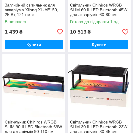
Заглибний світильник для
Світильник Chihiros WRGB
акваріума Xilong XL-AE150,
SLIM 60 II LED Bluetooth 45W
25 Вт, 121 см із
для акваріумів 60-80 см
перемиканням кольорів
В наявності
Готово до відправки 1 од.
1 439
10 513
₴
₴
Купити
Купити
Світильник Chihiros WRGB
Світильник Chihiros WRGB
SLIM 90 II LED Bluetooth 69W
SLIM 30 II LED Bluetooth 23W
для акваріумів 90-110 см
для акваріумів 30-45 см