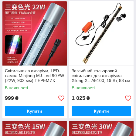
Світильник в акваріум, LED-
Заглибний кольоровий
лампа Minjiang MJ-Led 90 AW
світильник для акваріума
(22W, 902 мм) ПЕРЕМИК
Xilong XL-AE100, 19 Вт, 83 см
РЕЖИМІВ (4 кольори)
із перемиканням кольорів
В наявності
В наявності
999
1 025
₴
₴
Купити
Купити