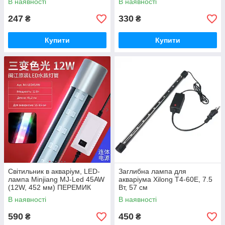
В наявності
В наявності
247
330
₴
₴
Купити
Купити
Світильник в акваріум, LED-
Заглибна лампа для
лампа Minjiang MJ-Led 45AW
акваріума Xilong T4-60E, 7.5
(12W, 452 мм) ПЕРЕМИК
Вт, 57 см
РЕЖИМІВ (4 кольори)
В наявності
В наявності
590
450
₴
₴