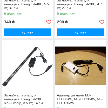
Заглибна лампа для
Заглибна лампа для
акваріума Xilong T4-40E, 5.5
акваріума Xilong T4-30E, 4.7
Вт, 37 см
Вт, 27 см
В наявності
В наявності
340
290
₴
₴
Купити
Купити
Заглибна лампа для
Адаптер до ламп MJ-
акваріума Xilong T4-20E
LED80AW, MJ-LED90AW, MJ-
білий колір, 3.5 Вт, 14 см
LED120AW