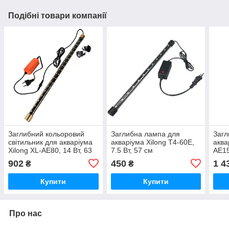
Подібні товари компанії
Заглибний кольоровий
Заглибна лампа для
Загл
світильник для акваріума
акваріума Xilong T4-60E,
аква
Xilong XL-AE80, 14 Вт, 63
7.5 Вт, 57 см
AE15
см із перемиканням
пере
902
450
1 4
₴
₴
кольорів
Купити
Купити
Про нас