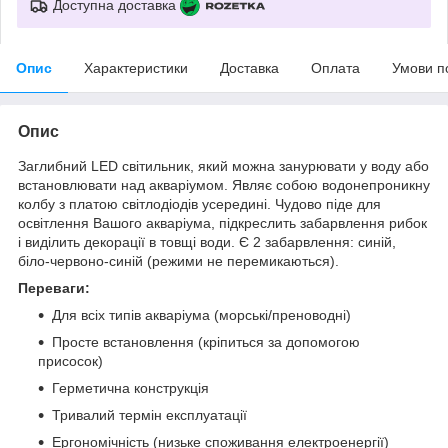
Доступна доставка
Опис
Характеристики
Доставка
Оплата
Умови п
Опис
Заглибний LED світильник, який можна занурювати у воду або
встановлювати над акваріумом. Являє собою водонепроникну
колбу з платою світлодіодів усередині. Чудово піде для
освітлення Вашого акваріума, підкреслить забарвлення рибок
і виділить декорації в товщі води. Є 2 забарвлення: синій,
біло-червоно-синій (режими не перемикаються).
Переваги:
Для всіх типів акваріума (морські/преноводні)
Просте встановлення (кріпиться за допомогою
присосок)
Герметична конструкція
Тривалий термін експлуатації
Ергономічність (низьке споживання електроенергії)