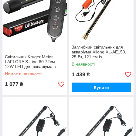
Заглибний світильник для
акваріума Xilong XL-AE150,
Світильник Kruger Meier
25 Вт, 121 см із
LAFLORA S-Line 80 72см
перемиканням кольорів
В наявності
12W LED для акваріума з
таймером
Немає в наявності
1 439
₴
1 077
₴
Купити