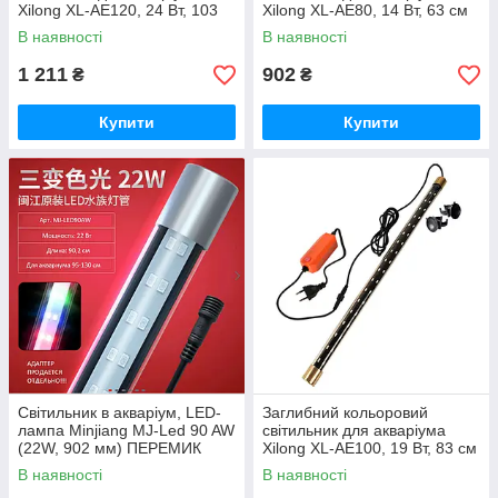
Xilong XL-AE120, 24 Вт, 103
Xilong XL-AE80, 14 Вт, 63 см
см із перемиканням кольорів
із перемиканням кольорів
В наявності
В наявності
1 211
902
₴
₴
Купити
Купити
Світильник в акваріум, LED-
Заглибний кольоровий
лампа Minjiang MJ-Led 90 AW
світильник для акваріума
(22W, 902 мм) ПЕРЕМИК
Xilong XL-AE100, 19 Вт, 83 см
РЕЖИМІВ (4 кольори)
із перемиканням кольорів
В наявності
В наявності