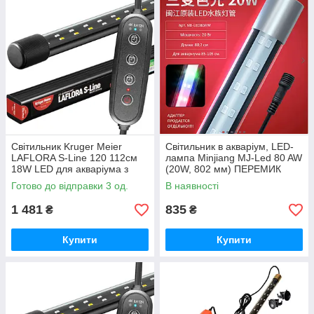
Світильник Kruger Meier
Світильник в акваріум, LED-
LAFLORA S-Line 120 112см
лампа Minjiang MJ-Led 80 AW
18W LED для акваріума з
(20W, 802 мм) ПЕРЕМИК
таймером
РЕЖИМІВ (4 кольори)
Готово до відправки 3 од.
В наявності
1 481
835
₴
₴
Купити
Купити