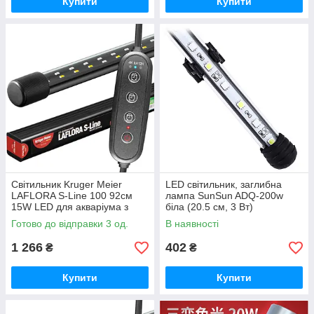
Купити
Купити
Світильник Kruger Meier
LED світильник, заглибна
LAFLORA S-Line 100 92см
лампа SunSun ADQ-200w
15W LED для акваріума з
біла (20.5 см, 3 Вт)
таймером
Готово до відправки 3 од.
В наявності
1 266
402
₴
₴
Купити
Купити