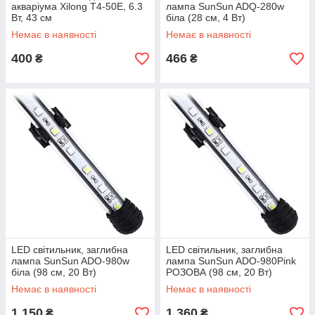
акваріума Xilong T4-50E, 6.3
лампа SunSun ADQ-280w
Вт, 43 см
біла (28 см, 4 Вт)
Немає в наявності
Немає в наявності
400
466
₴
₴
LED світильник, заглибна
LED світильник, заглибна
лампа SunSun ADO-980w
лампа SunSun ADO-980Pink
біла (98 см, 20 Вт)
РОЗОВА (98 см, 20 Вт)
Немає в наявності
Немає в наявності
1 150
1 360
₴
₴