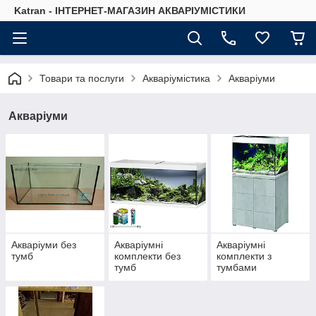
Katran - ІНТЕРНЕТ-МАГАЗИН АКВАРІУМІСТИКИ
Товари та послуги
Акваріумістика
Акваріуми
Акваріуми
Акваріуми без
Акваріумні
Акваріумні
тумб
комплекти без
комплекти з
тумб
тумбами