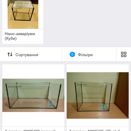
Нано-акваріуми
(Куби)
Сортування
0
Фільтри