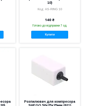
10)
AS-RING 10
140 ₴
Готово до відправки 7 од.
Купити
ресора
Розпилювач для компресора
20)
SHEGO 50x25x25мм (611)