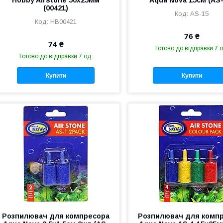
Hobby Airstone 50x25мм
Aqua Nova 15см (AS-
(00421)
AS-15
HB00421
76 ₴
74 ₴
Готово до відправки 7 о
Готово до відправки 7 од.
Купити
Купити
Розпилювач для компресора
Розпилювач для комп