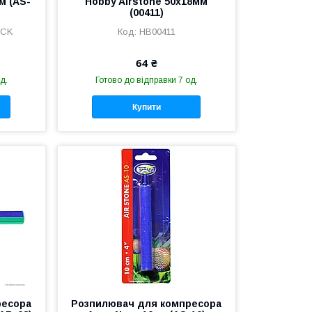
м (AS-
Hobby Airstone 50x18мм
(00411)
ACK
HB00411
64 ₴
д.
Готово до відправки 7 од.
Купити
ресора
Розпилювач для компресора