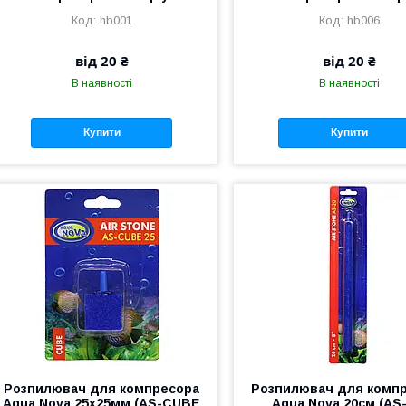
hb001
hb006
від 20 ₴
від 20 ₴
В наявності
В наявності
Купити
Купити
Розпилювач для компресора
Розпилювач для комп
Aqua Nova 25x25мм (AS-CUBE
Aqua Nova 20см (AS-