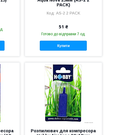
15)
Aqua Nova 25мм (AS-2 2
PACK)
AS-2 2 PACK
51 ₴
д.
Готово до відправки 7 од.
Купити
ресора
Розпилювач для компресора