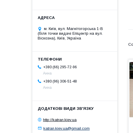
м. Київ, вул. Магнітогорська 1-В
(біля точки видачі Епіцентр на вул.
Віскозна), Київ, Україна
+380 (66) 295-72-96
Анна
+380 (96) 306-51-48
Анна
http://katran.kiev.ua
katran.kiev.ua@gmail.com