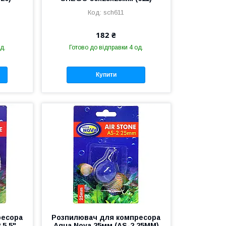
sch611
182 ₴
д.
Готово до відправки 4 од.
Купити
ресора
Розпилювач для компресора
,5 5"
Aqua Nova 25мм (AS-2 25MM)