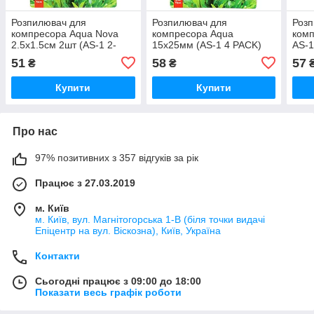
Розпилювач для
Розпилювач для
Розп
компресора Aqua Nova
компресора Aqua
комп
2.5x1.5см 2шт (AS-1 2-
15x25мм (AS-1 4 PACK)
AS-1
PACK)
COL
51
58
57
₴
₴
Купити
Купити
Про нас
97% позитивних з 357 відгуків за рік
Працює з 27.03.2019
м. Київ
м. Київ, вул. Магнітогорська 1-В (біля точки видачі
Епіцентр на вул. Віскозна), Київ, Україна
Контакти
Сьогодні працює з 09:00 до 18:00
Показати весь графік роботи