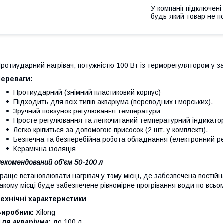
У компанії підключені
будь-який товар не п
ротиударний нагрівач, потужністю 100 Вт із терморегулятором у за
Переваги:
Протиударний (знімний пластиковий корпус)
Підходить для всіх типів акваріума (переводних і морських).
Зручний повзунок регулювання температури
Просте регулювання та легкочитаний температурний індикато
Легко кріпиться за допомогою присосок (2 шт. у комплекті).
Безпечна та безперебійна робота обладнання (електронний ре
Керамічна ізоляція
екомендований об'єм 50-100 л
раще встановлювати нагрівач у тому місці, де забезпечена постійн
акому місці буде забезпечене рівномірне прогрівання води по всьом
ехнічні характеристики
Виробник:
Xilong
ля акваріума:
до 100 л