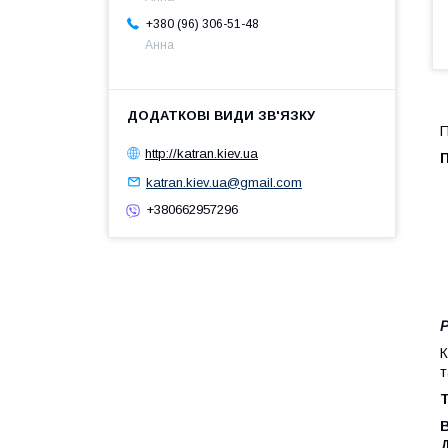
+380 (96) 306-51-48
Анна
П
http://katran.kiev.ua
katran.kiev.ua@gmail.com
+380662957296
Р
К
т
Т
Д