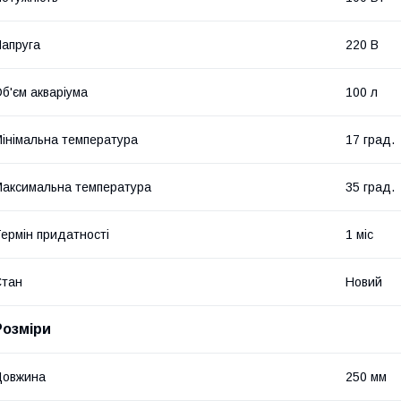
апруга
220 В
б'єм акваріума
100 л
інімальна температура
17 град.
аксимальна температура
35 град.
ермін придатності
1 міс
Стан
Новий
Розміри
Довжина
250 мм