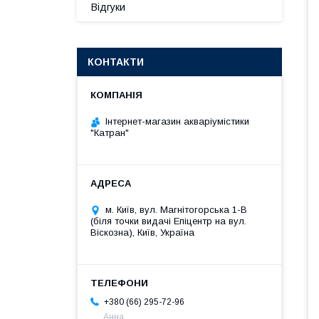
Відгуки
КОНТАКТИ
Інтернет-магазин акваріумістики
"Катран"
м. Київ, вул. Магнітогорська 1-В
(біля точки видачі Епіцентр на вул.
Віскозна), Київ, Україна
+380 (66) 295-72-96
Анна