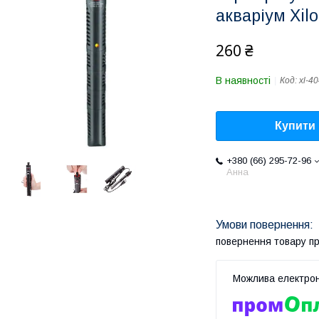
акваріум Xilo
260 ₴
В наявності
Код:
xl-4
Купити
+380 (66) 295-72-96
Анна
повернення товару п