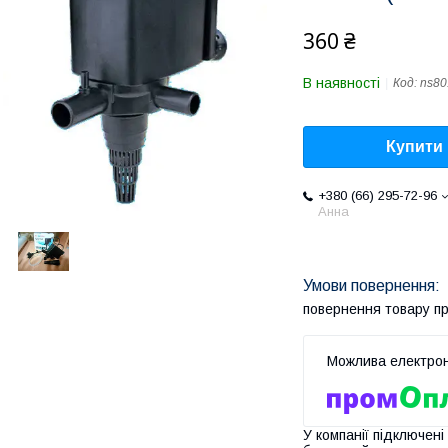
360 ₴
В наявності
Код:
ns80
Купити
+380 (66) 295-72-96
Анна
повернення товару п
У компанії підключені