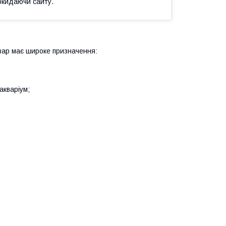
окидаючи сайту.
овар має широке призначення:
акваріум;