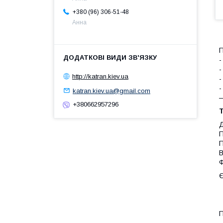
+380 (96) 306-51-48
Анна
П
-
-
http://katran.kiev.ua
-
-
katran.kiev.ua@gmail.com
—
+380662957296
Т
Д
П
П
В
Ф
Є
П