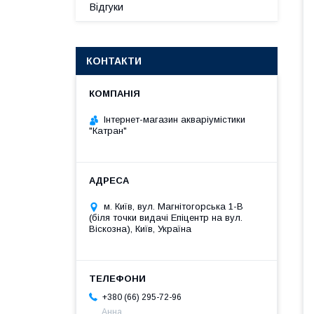
Відгуки
КОНТАКТИ
Інтернет-магазин акваріумістики
"Катран"
м. Київ, вул. Магнітогорська 1-В
(біля точки видачі Епіцентр на вул.
Віскозна), Київ, Україна
+380 (66) 295-72-96
Анна