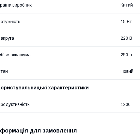
раїна виробник
Китай
отужність
15 Вт
апруга
220 В
б'єм акваріума
250 л
Стан
Новий
Користувальницькі характеристики
родуктивність
1200
нформація для замовлення