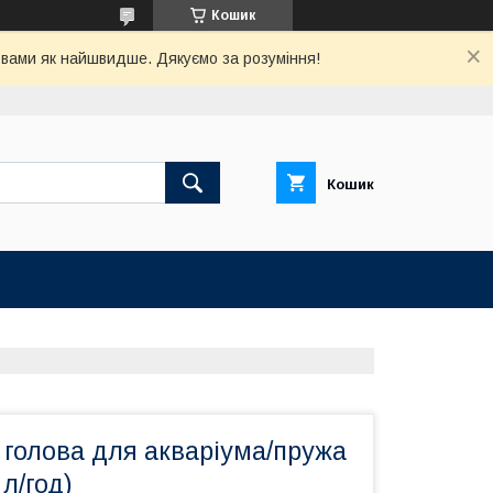
Кошик
з вами як найшвидше. Дякуємо за розуміння!
Кошик
 голова для акваріума/пружа
л/год)