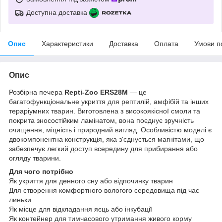
Доступна доставка
Опис
Характеристики
Доставка
Оплата
Умови п
Опис
Розбірна печера
Repti-Zoo ERS28M
— це
багатофункціональне укриття для рептилій, амфібій та інших
тераріумних тварин. Виготовлена з високоякісної смоли та
покрита зносостійким ламінатом, вона поєднує зручність
очищення, міцність і природний вигляд. Особливістю моделі є
двокомпонентна конструкція, яка з'єднується магнітами, що
забезпечує легкий доступ всередину для прибирання або
огляду тварини.
Для чого потрібно
Як укриття для денного сну або відпочинку тварин
Для створення комфортного вологого середовища під час
линьки
Як місце для відкладання яєць або інкубації
Як контейнер для тимчасового утримання живого корму