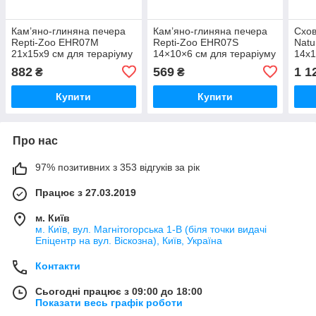
Кам’яно-глиняна печера
Кам’яно-глиняна печера
Схов
Repti-Zoo EHR07M
Repti-Zoo EHR07S
Natu
21x15x9 см для тераріуму
14×10×6 см для тераріуму
14x
- укриття та тепла
- укриття та тепла
тера
882
569
1 1
₴
₴
платформа для рептилій
платформа для рептилій
геко
Купити
Купити
Про нас
97% позитивних з 353 відгуків за рік
Працює з 27.03.2019
м. Київ
м. Київ, вул. Магнітогорська 1-В (біля точки видачі
Епіцентр на вул. Віскозна), Київ, Україна
Контакти
Сьогодні працює з 09:00 до 18:00
Показати весь графік роботи