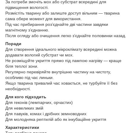
За потреби змочіть мох або субстрат всередині для
підвищення вологості.
Розмістіть тварину або залиште доступ вільним — тварина
сама обере момент для використання.
Під час прибирання роз’єднайте дві частини завдяки
магнітному з’єднанню.
Після огляду або очищення легко з’єднайте половинки назад.
Поради
Для створення ідеального мікроклімату всередині можна
додавати вологий субстрат чи мох.
Не розміщуйте укриття прямо під лампою нагріву — краще
біля теплої зони.
Регулярно перевіряйте внутрішню частину на чистоту,
особливо під час линьки.
Якщо тварина тривалий час ховається, не турбуйте її без
необхідності.
Для кого підходить
Для геконів (лемпарчих, орчастих)
Для невеликих змій
Для павуків, комах і дрібних земноводних
Для молодняка рептилій або як інкубаційне укриття
Характеристики
Тип: розбірна печера