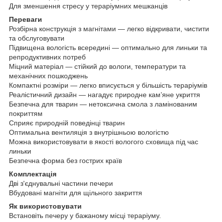
Для зменшення стресу у тераріумних мешканців
Переваги
Розбірна конструкція з магнітами — легко відкривати, чистити
та обслуговувати
Підвищена вологість всередині — оптимально для линьки та
репродуктивних потреб
Міцний матеріал — стійкий до вологи, температури та
механічних пошкоджень
Компактні розміри — легко вписується у більшість тераріумів
Реалістичний дизайн — нагадує природне кам’яне укриття
Безпечна для тварин — нетоксична смола з ламінованим
покриттям
Сприяє природній поведінці тварин
Оптимальна вентиляція з внутрішньою вологістю
Можна використовувати в якості вологого сховища під час
линьки
Безпечна форма без гострих країв
Комплектація
Дві з'єднувальні частини печери
Вбудовані магніти для щільного закриття
Як використовувати
Встановіть печеру у бажаному місці тераріуму.