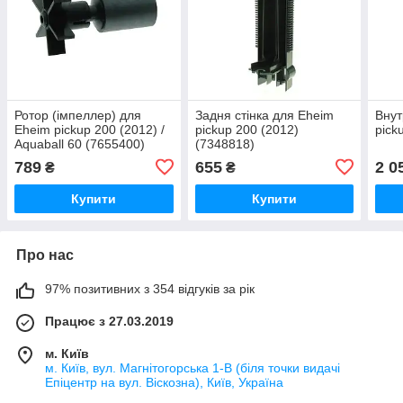
Ротор (імпеллер) для
Задня стінка для Eheim
Внут
Eheim pickup 200 (2012) /
pickup 200 (2012)
pick
Aquaball 60 (7655400)
(7348818)
789
655
2 0
₴
₴
Купити
Купити
Про нас
97% позитивних з 354 відгуків за рік
Працює з 27.03.2019
м. Київ
м. Київ, вул. Магнітогорська 1-В (біля точки видачі
Епіцентр на вул. Віскозна), Київ, Україна