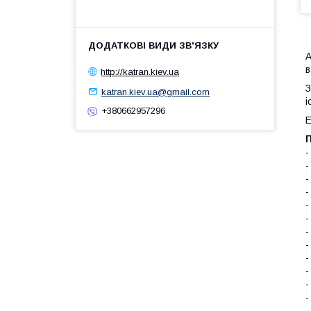
А
в
http://katran.kiev.ua
З
katran.kiev.ua@gmail.com
і
+380662957296
E
-
-
-
-
-
-
-
-
-
-
-
-
-