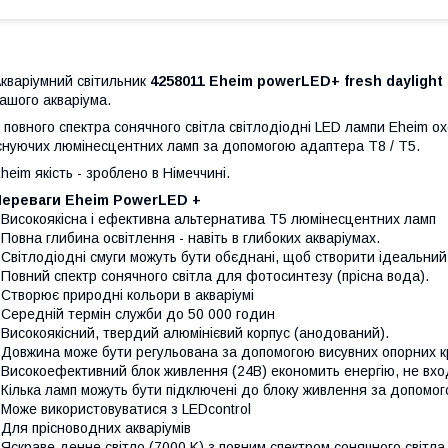
кваріумний світильник
4258011 Eheim powerLED+ fresh daylight
ашого акваріума.
 повного спектра сонячного світла світлодіодні LED лампи Eheim о
снуючих люмінесцентних ламп за допомогою адаптера T8 / T5.
heim якість - зроблено в Німеччині.
Переваги Eheim PowerLED +
 Високоякісна і ефективна альтернатива T5 люмінесцентних ламп
 Повна глибина освітлення - навіть в глибоких акваріумах.
 Світлодіодні смуги можуть бути обєднані, щоб створити ідеальни
 Повний спектр сонячного світла для фотосинтезу (прісна вода).
 Створює природні кольори в акваріумі
 Середній термін служби до 50 000 годин
 Високоякісний, твердий алюмінієвий корпус (анодований).
 Довжина може бути регульована за допомогою висувних опорних к
 Високоефективний блок живлення (24В) економить енергію, не вхо
 Кілька ламп можуть бути підключені до блоку живлення за допомог
 Може використовуватися з LEDcontrol
 Для прісноводних акваріумів
 Яскраве денне світло (7000 K) з повним спектром сонячного світла