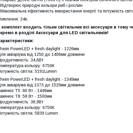
 Відтворює природні кольори риб і рослин
 Максимальна ефективність використання енергії та потужність світ
ивлення: 24в.
 комплект входить тільки світильник всі аксесуари в тому 
кремо в розділі Аксесуари для LED світильників!
Характеристики:
heim PowerLED + fresh daylight - 1226мм
ля акваріума від 1250 до 1406мм довжини
родуктивність: 34,6Вт
емпература кольору: 6750K
отужність світла: 5191Lumen
heim PowerLED + fresh daylight - 1349мм
ля акваріума від 1373 до 1529мм довжини
амінює Т5: 80 Вт - 1449мм
амінює Т8: 58 Вт - 1500мм
родуктивність: 38,9Вт
емпература кольору: 6750K
отужність світла: 5839 Lumen