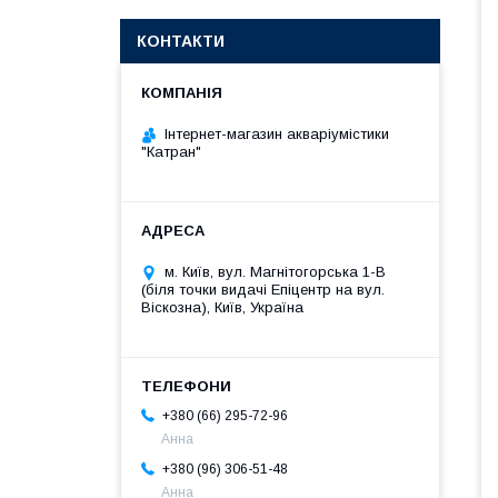
КОНТАКТИ
Інтернет-магазин акваріумістики
"Катран"
м. Київ, вул. Магнітогорська 1-В
(біля точки видачі Епіцентр на вул.
Віскозна), Київ, Україна
+380 (66) 295-72-96
Анна
+380 (96) 306-51-48
Анна