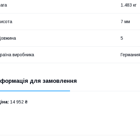
ага
1.483 кг
исота
7 мм
Довжина
5
раїна виробника
Германи
нформація для замовлення
іна:
14 952 ₴