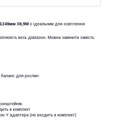
 1349мм 38,9W
є ідеальним для освітлення
хоплюють весь діапазон. Можна замінити замість
й баланс для рослин
ронштейнів.
дить в комплект
ою Y адаптера (не входить в комплект)