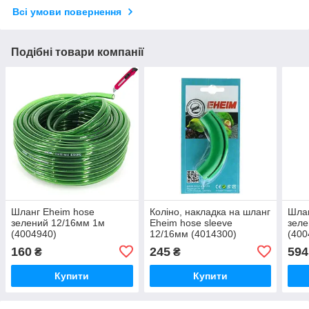
Всі умови повернення
Подібні товари компанії
Шланг Eheim hose
Коліно, накладка на шланг
Шлан
зелений 12/16мм 1м
Eheim hose sleeve
зеле
(4004940)
12/16мм (4014300)
(400
160
245
594
₴
₴
Купити
Купити