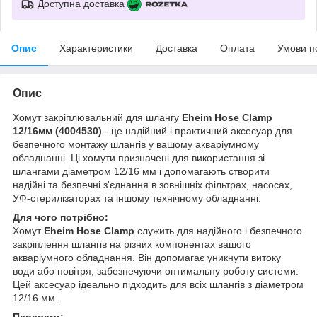
Доступна доставка
Опис
Характеристики
Доставка
Оплата
Умови п
Опис
Хомут закріплювальний для шлангу
Eheim Hose Clamp
12/16мм (4004530)
- це надійний і практичний аксесуар для
безпечного монтажу шлангів у вашому акваріумному
обладнанні. Ці хомути призначені для використання зі
шлангами діаметром 12/16 мм і допомагають створити
надійні та безпечні з'єднання в зовнішніх фільтрах, насосах,
УФ-стерилізаторах та іншому технічному обладнанні.
Для чого потрібно:
Хомут
Eheim Hose Clamp
служить для надійного і безпечного
закріплення шлангів на різних компонентах вашого
акваріумного обладнання. Він допомагає уникнути витоку
води або повітря, забезпечуючи оптимальну роботу системи.
Цей аксесуар ідеально підходить для всіх шлангів з діаметром
12/16 мм.
Переваги: