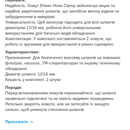
Надійність: Хомут Eheim Hose Clamp забезпечує міцне та
надійне закріплення шлангів, що запобігає витоку рідини та
забрудненням в акваріумі.
Універсальність: Цей аксесуар підходить для всіх шлангів
діаметром 12/16 мм, роблячи його універсальним
використанням для багатьох видів обладнання.
Комплектація: У комплекті поставляються 2 хомути, що
робить їх зручними для використання в різних сценаріях.
Характеристики:
Призначення: Для безпечного монтажу шлангів на зовнішніх
фільтрах, насосах, УФ-стерилізаторах та іншому технічному
обладнанні
Діаметр шланга: 12/16 мм
Кількість у комплекті: 2 штуки
Поради:
Перед встановленням хомутів переконайтеся, що шланги
правильно підключені та не мають видимих пошкоджень.
Ретельно закріпіть хомути, але не затягуйте їх занадто
сильно, щоб уникнути стиснення шлангів.
Приховати