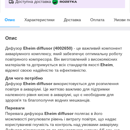
Доступна доставка
Опис
Характеристики
Доставка
Оплата
Умови п
Опис
Дифузор
Eheim diffusor (4002650)
- це важливий компонент
акваріумного комплексу, який забезпечує оптимальну роботу
повітряного компресора. Він виготовлений з високоякісних
матеріалів та дотримується всіх стандартів якості
Eheim
,
відомої своєю надійністю та ефективністю.
Для чого потрібно
Дифузор
Eheim diffusor
використовується для розпилення
повітря в акваріумі. Це життєво важливо для підтримки
належного рівня кисню в акваріумі, що є необхідним для
здоров'я та благополуччя водних мешканців.
Переваги
Перевага дифузора
Eheim diffusor
полягає в його
можливості регулювати рівень і витрату повітря, що надає
користувачеві гнучкість та контроль над умовами акваріуму.
Дифузор підключається до стандартного шлангу 4/6 мм, що