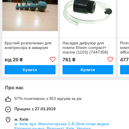
Круглий розпилювач для
Насадка дифузор для
Розп
компресора в акваріум
помпи Eheim compact+
комп
marine (1103) (7447358)
diff
20
761
477
від
₴
₴
Купити
Купити
Про нас
97% позитивних з 353 відгуків за рік
Працює з 27.03.2019
м. Київ
м. Київ, вул. Магнітогорська 1-В (біля точки видачі
Епіцентр на вул. Віскозна), Київ, Україна