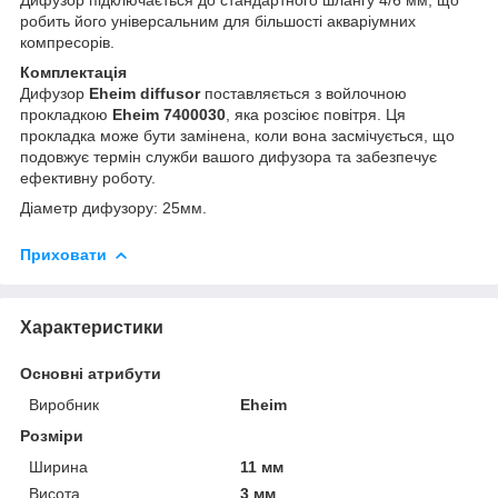
робить його універсальним для більшості акваріумних
компресорів.
Комплектація
Дифузор
Eheim diffusor
поставляється з войлочною
прокладкою
Eheim 7400030
, яка розсіює повітря. Ця
прокладка може бути замінена, коли вона засмічується, що
подовжує термін служби вашого дифузора та забезпечує
ефективну роботу.
Діаметр дифузору: 25мм.
Приховати
Характеристики
Основні атрибути
Виробник
Eheim
Розміри
Ширина
11 мм
Висота
3 мм