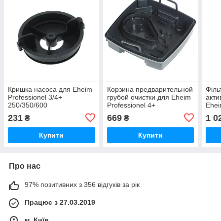
Кришка насоса для Eheim
Корзина предварительной
Філь
Professionel 3/4+
грубой очистки для Eheim
акти
250/350/600
Professionel 4+
Ehei
(2271/73/74/75, 2371/73,
250/350/600 (2271/73/75,
450/
231
669
1 0
₴
₴
2071/73/74/75) (7428780)
2274, 2371/73) (7428970)
2178
Купити
Купити
Про нас
97% позитивних з 356 відгуків за рік
Працює з 27.03.2019
м. Київ