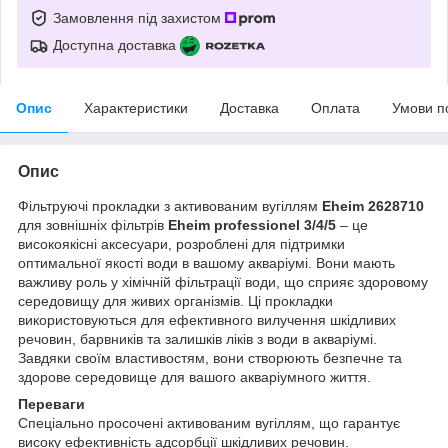
Замовлення під захистом
Доступна доставка
Опис
Характеристики
Доставка
Оплата
Умови п
Опис
Фільтруючі прокладки з активованим вугіллям
Eheim 2628710
для зовнішніх фільтрів
Eheim professionel 3/4/5
– це
високоякісні аксесуари, розроблені для підтримки
оптимальної якості води в вашому акваріумі. Вони мають
важливу роль у хімічній фільтрації води, що сприяє здоровому
середовищу для живих організмів. Ці прокладки
використовуються для ефективного вилучення шкідливих
речовин, барвників та залишків ліків з води в акваріумі.
Завдяки своїм властивостям, вони створюють безпечне та
здорове середовище для вашого акваріумного життя.
Переваги
Спеціально просочені активованим вугіллям, що гарантує
високу ефективність адсорбції шкідливих речовин.