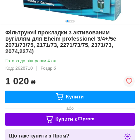
Фільтруючі прокладки з активованим
вугіллям для Eheim professionel 3/4+/5e
2071/73/75, 2171/73, 2271/73/75, 2371/73,
2074,2274)
Готово до відправки 4 од.
Код: 2628710
Роздріб
1 020
₴
Купити
або
Купити з
Що таке купити з Пром?