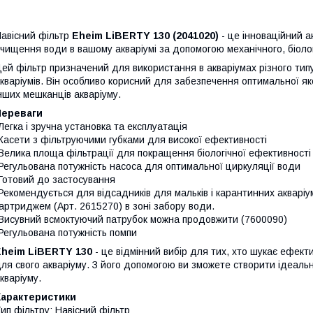
авісний фільтр
Eheim LiBERTY 130 (2041020)
- це інноваційний 
чищення води в вашому акваріумі за допомогою механічного, біолог
ей фільтр призначений для використання в акваріумах різного типу
кваріумів. Він особливо корисний для забезпечення оптимальної як
нших мешканців акваріуму.
Переваги
Легка і зручна установка та експлуатація
Касети з фільтруючими губками для високої ефективності
Велика площа фільтрації для покращення біологічної ефективності
Регульована потужність насоса для оптимальної циркуляції води
Готовий до застосування
Рекомендується для відсадників для мальків і карантинних акваріу
артриджем (Арт. 2615270) в зоні забору води.
Висувний всмоктуючий патрубок можна продовжити (7600090)
Регульована потужність помпи
Eheim LiBERTY 130
- це відмінний вибір для тих, хто шукає ефект
ля свого акваріуму. З його допомогою ви зможете створити ідеаль
кваріуму.
Характеристики
ип фільтру: Навісний фільтр