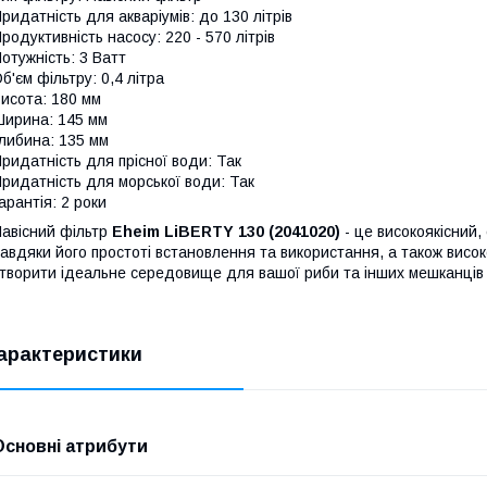
ридатність для акваріумів: до 130 літрів
родуктивність насосу: 220 - 570 літрів
отужність: 3 Ватт
б'єм фільтру: 0,4 літра
исота: 180 мм
ирина: 145 мм
либина: 135 мм
ридатність для прісної води: Так
ридатність для морської води: Так
арантія: 2 роки
авісний фільтр
Eheim LiBERTY 130 (2041020)
- це високоякісний,
авдяки його простоті встановлення та використання, а також висо
творити ідеальне середовище для вашої риби та інших мешканців 
арактеристики
Основні атрибути