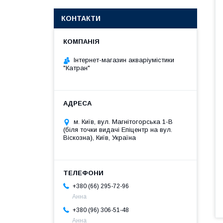
КОНТАКТИ
Інтернет-магазин акваріумістики
"Катран"
м. Київ, вул. Магнітогорська 1-В
(біля точки видачі Епіцентр на вул.
Віскозна), Київ, Україна
+380 (66) 295-72-96
Анна
+380 (96) 306-51-48
Анна