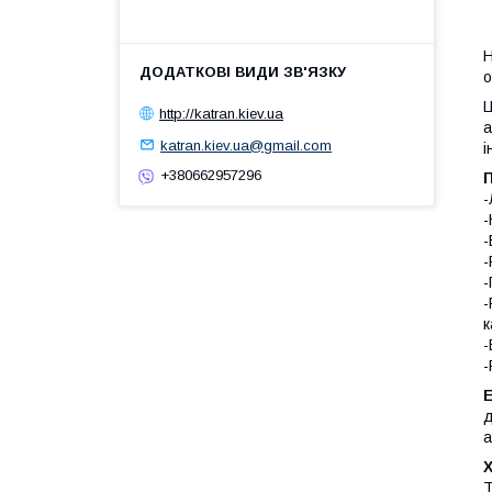
Н
о
Ц
http://katran.kiev.ua
а
katran.kiev.ua@gmail.com
і
+380662957296
-
-
-
-
-
-
к
-
-
д
а
Т