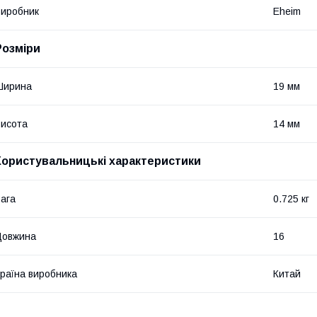
иробник
Eheim
Розміри
Ширина
19 мм
исота
14 мм
Користувальницькі характеристики
ага
0.725 кг
Довжина
16
раїна виробника
Китай