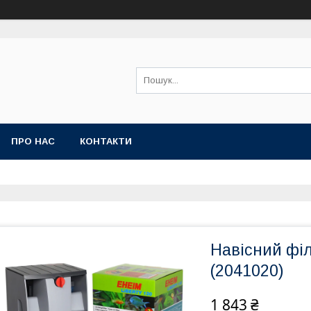
ПРО НАС
КОНТАКТИ
Навісний фі
(2041020)
1 843 ₴