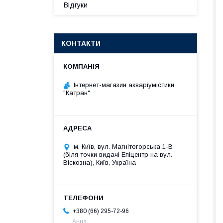
Відгуки
КОНТАКТИ
Інтернет-магазин акваріумістики
"Катран"
м. Київ, вул. Магнітогорська 1-В
(біля точки видачі Епіцентр на вул.
Віскозна), Київ, Україна
+380 (66) 295-72-96
Анна