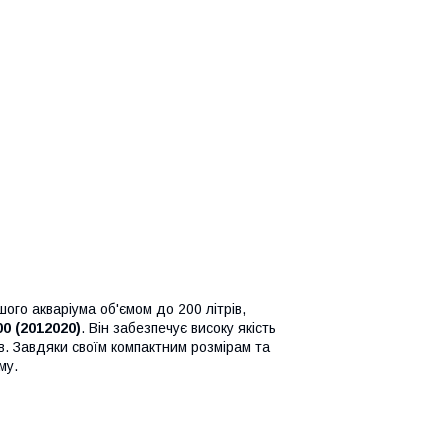
ого акваріума об'ємом до 200 літрів,
0 (2012020)
. Він забезпечує високу якість
. Завдяки своїм компактним розмірам та
му.