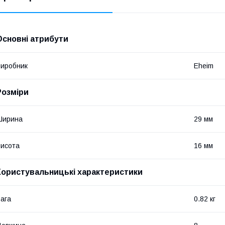
Основні атрибути
иробник
Eheim
Розміри
Ширина
29 мм
исота
16 мм
Користувальницькі характеристики
ага
0.82 кг