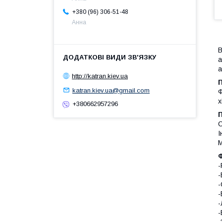
+380 (96) 306-51-48
Анна
В
а
а
http://katran.kiev.ua
katran.kiev.ua@gmail.com
Ф
х
+380662957296
С
І
М
Ф
-
-
-
-
-
-
-