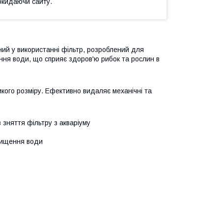
окидаючи сайту.
чний у використанні фільтр, розроблений для
щення води, що сприяє здоров'ю рибок та рослин в
икого розміру. Ефективно видаляє механічні та
зняття фільтру з акваріуму
очищення води