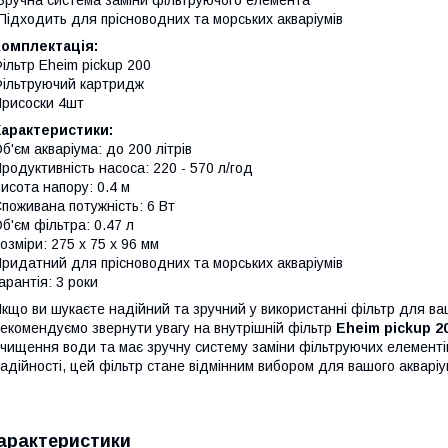
Підходить для прісноводних та морських акваріумів
Комплектація:
ільтр Eheim pickup 200
ільтруючий картридж
рисоски 4шт
Характеристики:
б'єм акваріума: до 200 літрів
родуктивність насоса: 220 - 570 л/год
исота напору: 0.4 м
поживана потужність: 6 Вт
б'єм фільтра: 0.47 л
озміри: 275 x 75 x 96 мм
ридатний для прісноводних та морських акваріумів
арантія: 3 роки
кщо ви шукаєте надійний та зручний у використанні фільтр для ваш
екомендуємо звернути увагу на внутрішній фільтр
Eheim pickup 20
чищення води та має зручну систему заміни фільтруючих елементів
адійності, цей фільтр стане відмінним вибором для вашого акваріу
арактеристики