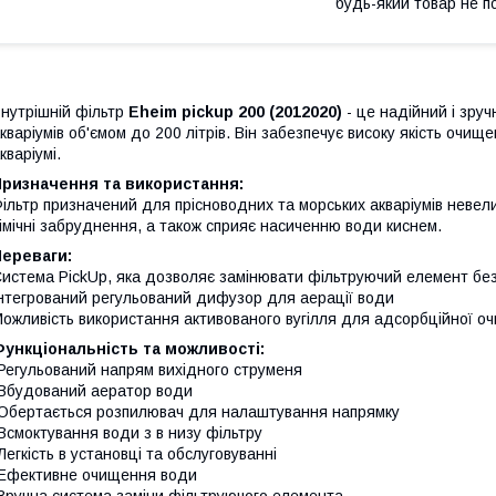
будь-який товар не п
нутрішній фільтр
Eheim pickup 200 (2012020)
- це надійний і зру
кваріумів об'ємом до 200 літрів. Він забезпечує високу якість очи
кваріумі.
Призначення та використання:
ільтр призначений для прісноводних та морських акваріумів невел
імічні забруднення, а також сприяє насиченню води киснем.
Переваги:
истема PickUp, яка дозволяє замінювати фільтруючий елемент без 
нтегрований регульований дифузор для аерації води
ожливість використання активованого вугілля для адсорбційної 
ункціональність та можливості:
Регульований напрям вихідного струменя
Вбудований аератор води
Обертається розпилювач для налаштування напрямку
Всмоктування води з в низу фільтру
Легкість в установці та обслуговуванні
Ефективне очищення води
Зручна система заміни фільтруючого елемента