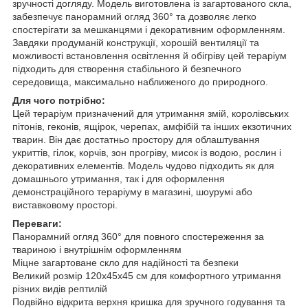
зручності догляду. Модель виготовлена із загартованого скла,
забезпечує панорамний огляд 360° та дозволяє легко
спостерігати за мешканцями і декоративним оформленням.
Завдяки продуманій конструкції, хорошій вентиляції та
можливості встановлення освітлення й обігріву цей тераріум
підходить для створення стабільного й безпечного
середовища, максимально наближеного до природного.
Для чого потрібно:
Цей тераріум призначений для утримання змій, королівських
пітонів, геконів, ящірок, черепах, амфібій та інших екзотичних
тварин. Він дає достатньо простору для облаштування
укриттів, гілок, корчів, зон прогріву, мисок із водою, рослин і
декоративних елементів. Модель чудово підходить як для
домашнього утримання, так і для оформлення
демонстраційного тераріуму в магазині, шоурумі або
виставковому просторі.
Переваги:
Панорамний огляд 360° для повного спостереження за
твариною і внутрішнім оформленням
Міцне загартоване скло для надійності та безпеки
Великий розмір 120x45x45 см для комфортного утримання
різних видів рептилій
Подвійно відкрита верхня кришка для зручного годування та