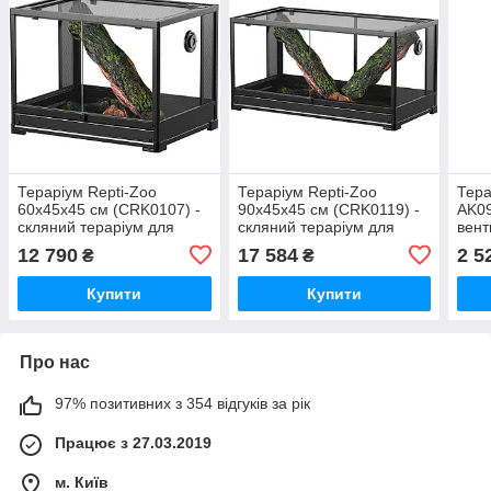
Тераріум Repti-Zoo
Тераріум Repti-Zoo
Тера
60x45x45 см (CRK0107) -
90x45x45 см (CRK0119) -
AK09
скляний тераріум для
скляний тераріум для
вент
рептилій та амфібій
рептилій та амфібій
для 
12 790
17 584
2 5
₴
₴
ком
Купити
Купити
Про нас
97% позитивних з 354 відгуків за рік
Працює з 27.03.2019
м. Київ