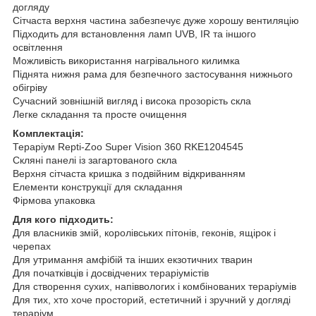
догляду
Сітчаста верхня частина забезпечує дуже хорошу вентиляцію
Підходить для встановлення ламп UVB, IR та іншого
освітлення
Можливість використання нагрівального килимка
Піднята нижня рама для безпечного застосування нижнього
обігріву
Сучасний зовнішній вигляд і висока прозорість скла
Легке складання та просте очищення
Комплектація:
Тераріум Repti-Zoo Super Vision 360 RKE1204545
Скляні панелі із загартованого скла
Верхня сітчаста кришка з подвійним відкриванням
Елементи конструкції для складання
Фірмова упаковка
Для кого підходить:
Для власників змій, королівських пітонів, геконів, ящірок і
черепах
Для утримання амфібій та інших екзотичних тварин
Для початківців і досвідчених тераріумістів
Для створення сухих, напіввологих і комбінованих тераріумів
Для тих, хто хоче просторий, естетичний і зручний у догляді
тераріум