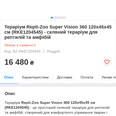
Тераріум Repti-Zoo Super Vision 360 120x45x45
см (RKE1204545) - скляний тераріум для
рептилій та амфібій
Немає в наявності
Код: RZ-RKE1204545
Роздріб
16 480
₴
Опис
Характеристики
Доставка
Оплата
Умови п
Опис
Тераріум
Repti-Zoo Super Vision 360 120x45x45 см
(RKE1204545)
- це просторий скляний тераріум для рептилій
та амфібій, створений для комфортного утримання тварин і