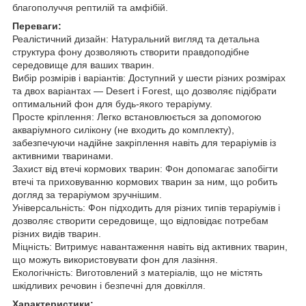
благополуччя рептилій та амфібій.
Переваги:
Реалістичний дизайн: Натуральний вигляд та детальна
структура фону дозволяють створити правдоподібне
середовище для ваших тварин.
Вибір розмірів і варіантів: Доступний у шести різних розмірах
та двох варіантах — Desert і Forest, що дозволяє підібрати
оптимальний фон для будь-якого тераріуму.
Просте кріплення: Легко встановлюється за допомогою
акваріумного силікону (не входить до комплекту),
забезпечуючи надійне закріплення навіть для тераріумів із
активними тваринами.
Захист від втечі кормових тварин: Фон допомагає запобігти
втечі та приховуванню кормових тварин за ним, що робить
догляд за тераріумом зручнішим.
Універсальність: Фон підходить для різних типів тераріумів і
дозволяє створити середовище, що відповідає потребам
різних видів тварин.
Міцність: Витримує навантаження навіть від активних тварин,
що можуть використовувати фон для лазіння.
Екологічність: Виготовлений з матеріалів, що не містять
шкідливих речовин і безпечні для довкілля.
Характеристики: