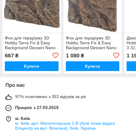
Фон для тераріуму 3D
Фон для тераріуму 3D
Деко
Hobby Terra Fix & Easy
Hobby Terra Fix & Easy
Hobb
Background Dessert Nano
Background Dessert Nano
3 32
1 24,7x19,3x4,5см (31250)
2 24,7x24,7x4,5см (31251)
тера
667
1 080
1 1
₴
₴
(365
Купити
Купити
Про нас
97% позитивних з 353 відгуків за рік
Працює з 27.03.2019
м. Київ
м. Київ, вул. Магнітогорська 1-В (біля точки видачі
Епіцентр на вул. Віскозна), Київ, Україна