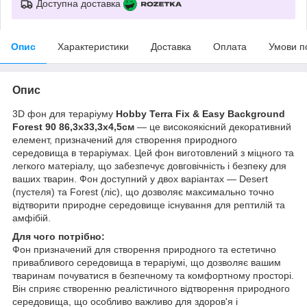
Доступна доставка
Опис
Характеристики
Доставка
Оплата
Умови п
Опис
3D фон для тераріуму
Hobby Terra Fix & Easy Background
Forest 90 86,3x33,3x4,5см
— це високоякісний декоративний
елемент, призначений для створення природного
середовища в тераріумах. Цей фон виготовлений з міцного та
легкого матеріалу, що забезпечує довговічність і безпеку для
ваших тварин. Фон доступний у двох варіантах — Desert
(пустеля) та Forest (ліс), що дозволяє максимально точно
відтворити природне середовище існування для рептилій та
амфібій.
Для чого потрібно:
Фон призначений для створення природного та естетично
привабливого середовища в тераріумі, що дозволяє вашим
тваринам почуватися в безпечному та комфортному просторі.
Він сприяє створенню реалістичного відтворення природного
середовища, що особливо важливо для здоров'я і