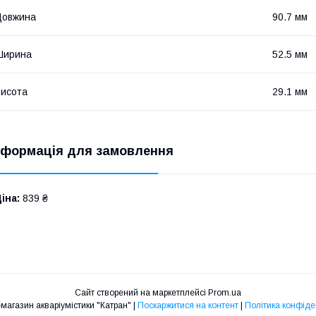
Довжина
90.7 мм
Ширина
52.5 мм
исота
29.1 мм
нформація для замовлення
іна:
839 ₴
Сайт створений на маркетплейсі
Prom.ua
Інтернет-магазин акваріумістики "Катран" |
Поскаржитися на контент
|
Політика конфіде