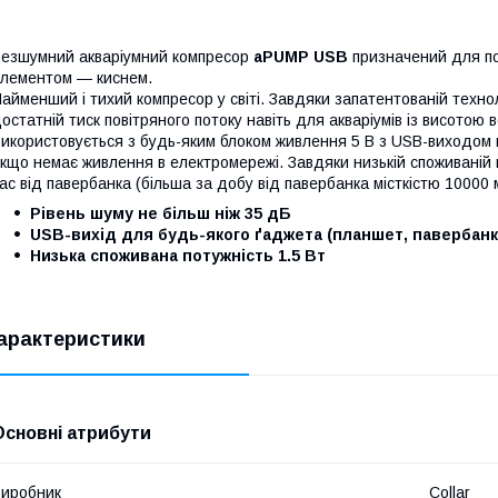
езшумний акваріумний компресор
aPUMP USB
призначений для п
лементом — киснем.
айменший і тихий компресор у світі. Завдяки запатентованій технол
остатній тиск повітряного потоку навіть для акваріумів із висотою 
икористовується з будь-яким блоком живлення 5 В з USB-виходом
кщо немає живлення в електромережі. Завдяки низькій споживаній
ас від павербанка (більша за добу від павербанка місткістю 10000 
Рівень шуму не більш ніж 35 дБ
USB-вихід для будь-якого ґаджета (планшет, павербанк
Низька споживана потужність 1.5 Вт
арактеристики
Основні атрибути
иробник
Collar