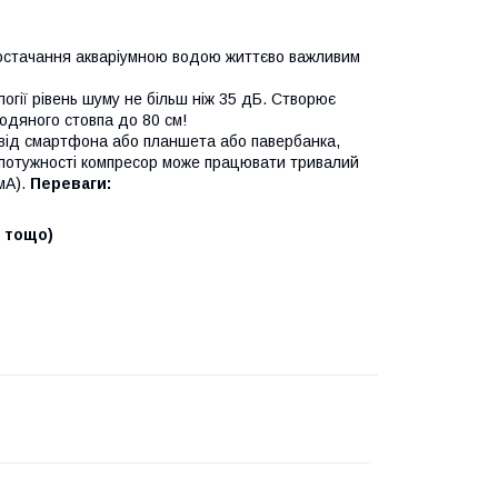
остачання акваріумною водою життєво важливим
огії рівень шуму не більш ніж 35 дБ. Створює
водяного стовпа до 80 см!
 від смартфона або планшета або павербанка,
 потужності компресор може працювати тривалий
мА).
Переваги:
 тощо)