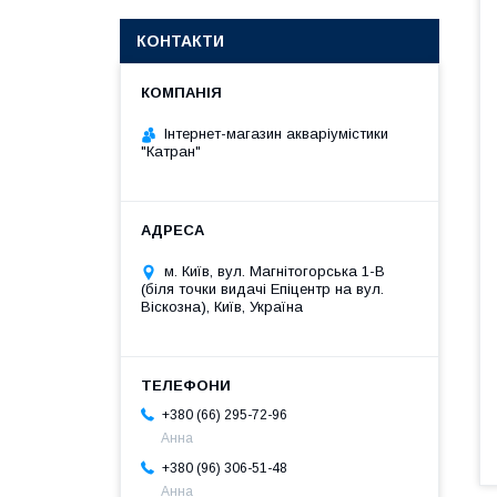
КОНТАКТИ
Інтернет-магазин акваріумістики
"Катран"
м. Київ, вул. Магнітогорська 1-В
(біля точки видачі Епіцентр на вул.
Віскозна), Київ, Україна
+380 (66) 295-72-96
Анна
+380 (96) 306-51-48
Анна