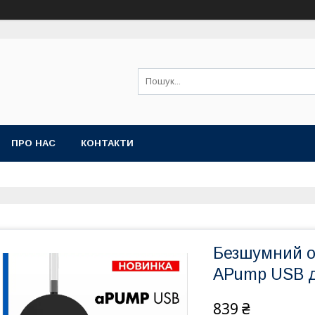
ПРО НАС
КОНТАКТИ
Безшумний о
APump USB д
839 ₴