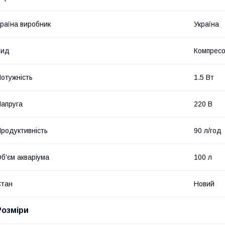
раїна виробник
Україна
Вид
Компрес
отужність
1.5 Вт
апруга
220 В
родуктивність
90 л/год
б'єм акваріума
100 л
Стан
Новий
Розміри