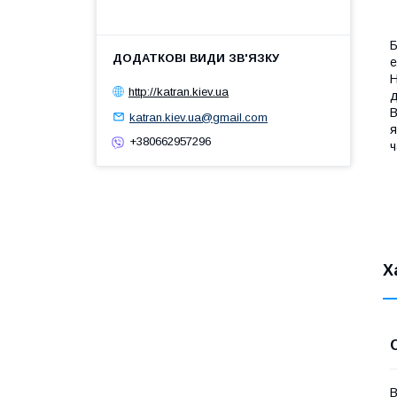
Б
е
Н
http://katran.kiev.ua
д
В
katran.kiev.ua@gmail.com
я
+380662957296
ч
Х
В