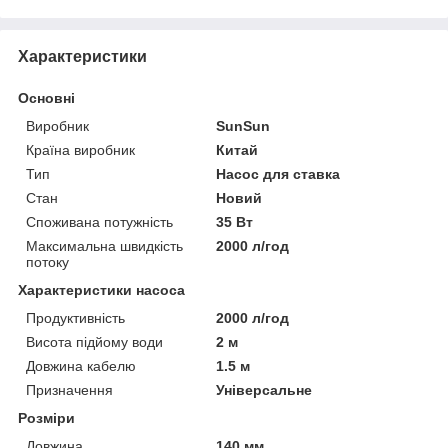
Характеристики
Основні
Виробник
SunSun
Країна виробник
Китай
Тип
Насос для ставка
Стан
Новий
Споживана потужність
35 Вт
Максимальна швидкість
2000 л/год
потоку
Характеристики насоса
Продуктивність
2000 л/год
Висота підйому води
2 м
Довжина кабелю
1.5 м
Призначення
Універсальне
Розміри
Довжина
140 мм