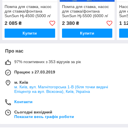
Помпа для ставка, насос
Помпа для ставка, насос
Насо
для ставка/фонтана
для ставка/фонтана
для 
SunSun Hj-4500 (5000 л/
SunSun Hj-5500 (6000 л/
SunS
год, 80 Вт, h — 3.8 м)
год, 100 Вт, h — 4 м)
год,
2 085
2 380
1 1
₴
₴
Купити
Купити
Про нас
97% позитивних з 353 відгуків за рік
Працює з 27.03.2019
м. Київ
м. Київ, вул. Магнітогорська 1-В (біля точки видачі
Епіцентр на вул. Віскозна), Київ, Україна
Контакти
Сьогодні вихідний
Показати весь графік роботи