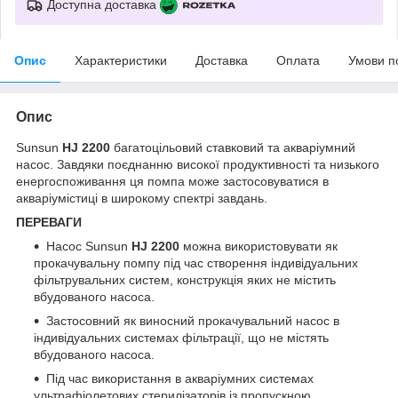
Доступна доставка
Опис
Характеристики
Доставка
Оплата
Умови п
Опис
Sunsun
HJ 2200
багатоцільовий ставковий та акваріумний
насос. Завдяки поєднанню високої продуктивності та низького
енергоспоживання ця помпа може застосовуватися в
акваріумістиці в широкому спектрі завдань.
ПЕРЕВАГИ
Насос Sunsun
HJ 2200
можна використовувати як
прокачувальну помпу під час створення індивідуальних
фільтрувальних систем, конструкція яких не містить
вбудованого насоса.
Застосовний як виносний прокачувальний насос в
індивідуальних системах фільтрації, що не містять
вбудованого насоса.
Під час використання в акваріумних системах
ультрафіолетових стерилізаторів із пропускною