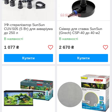
УФ-стерилізатор SunSun
CUV-505 (5 Вт) для акваріума
Скімер для ставка SunSun
до 250 л
(Grech) CSP-40 до 40 м2
В наявності
В наявності
1 077
2 670
₴
₴
Купити
Купити