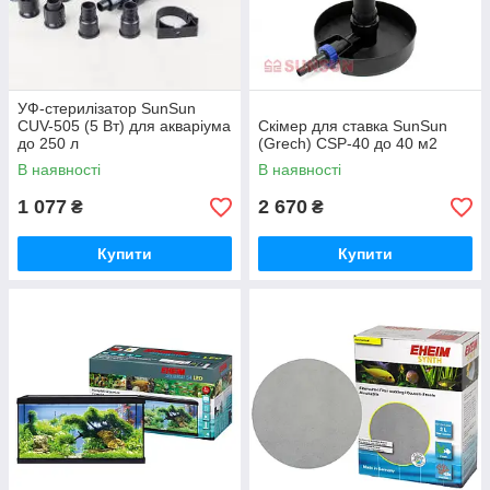
УФ-стерилізатор SunSun
CUV-505 (5 Вт) для акваріума
Скімер для ставка SunSun
до 250 л
(Grech) CSP-40 до 40 м2
В наявності
В наявності
1 077
2 670
₴
₴
Купити
Купити