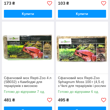
173
103
₴
₴
Купити
Купити
Сфагновий мох Repti-Zoo 4 л
Сфагновий мох Repti-Zoo
(SB032) з Камбоджі для
Sphagnum Moss 100 г (4,5 л)
тераріумів з високою
з Чилі для тераріумів і рослин
вологістю
Готово до відправки 7 од.
Готово до відправки 6 од.
481
495
₴
₴