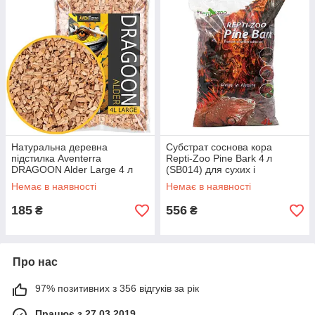
Натуральна деревна
Субстрат соснова кора
підстилка Aventerra
Repti‑Zoo Pine Bark 4 л
DRAGOON Alder Large 4 л
(SB014) для сухих і
для великих тераріумів,
напівсухих тераріумів
Немає в наявності
Немає в наявності
рептилій, гризунів і павуків
185
556
₴
₴
Про нас
97% позитивних з 356 відгуків за рік
Працює з 27.03.2019