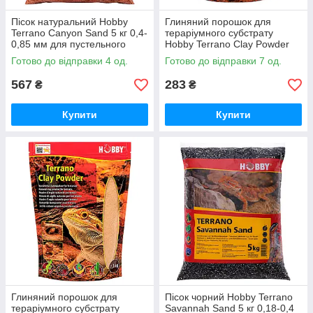
Пісок натуральний Hobby
Глиняний порошок для
Terrano Canyon Sand 5 кг 0,4-
тераріумного субстрату
0,85 мм для пустельного
Hobby Terrano Clay Powder
тераріуму (33224)
white 1,3 кг (33214)
Готово до відправки 4 од.
Готово до відправки 7 од.
567
283
₴
₴
Купити
Купити
Глиняний порошок для
Пісок чорний Hobby Terrano
тераріумного субстрату
Savannah Sand 5 кг 0,18-0,4