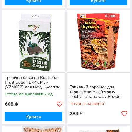
Купити
Купити
Тропічна бавовна Repti-Zoo
Plant Cotton L 44х44см
(YZM002) для моху і рослин
Глиняний порошок для
у тераріум
тераріумного субстрату
Готово до відправки 7 од.
Hobby Terrano Clay Powder
Red 1,3 кг (33210)
608
Немає в наявності
₴
283
₴
Купити