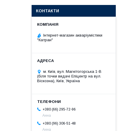
КОНТАКТИ
Інтернет-магазин акваріумістики
"Катран"
м. Київ, вул. Магнітогорська 1-В
(біля точки видачі Епіцентр на вул.
Віскозна), Київ, Україна
+380 (66) 295-72-96
Анна
+380 (96) 306-51-48
Анна