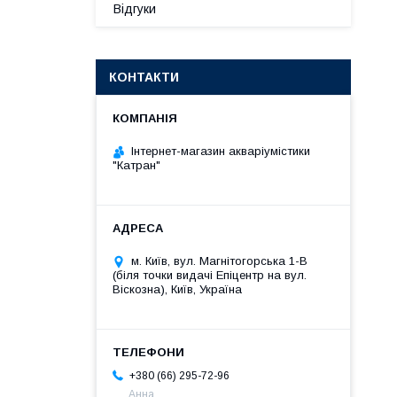
Відгуки
КОНТАКТИ
Інтернет-магазин акваріумістики
"Катран"
м. Київ, вул. Магнітогорська 1-В
(біля точки видачі Епіцентр на вул.
Віскозна), Київ, Україна
+380 (66) 295-72-96
Анна