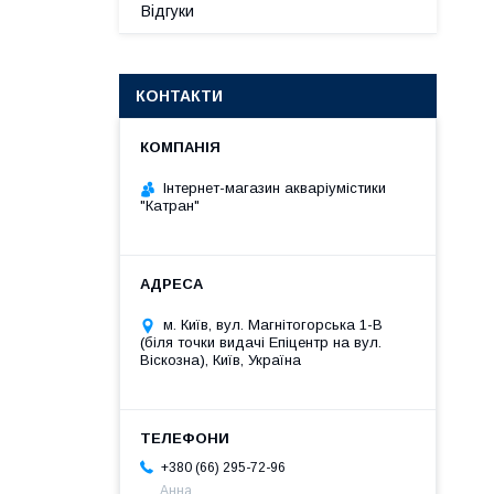
Відгуки
КОНТАКТИ
Інтернет-магазин акваріумістики
"Катран"
м. Київ, вул. Магнітогорська 1-В
(біля точки видачі Епіцентр на вул.
Віскозна), Київ, Україна
+380 (66) 295-72-96
Анна