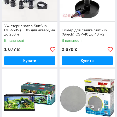
УФ-стерилізатор SunSun
CUV-505 (5 Вт) для акваріума
Скімер для ставка SunSun
до 250 л
(Grech) CSP-40 до 40 м2
В наявності
В наявності
1 077
2 670
₴
₴
Купити
Купити