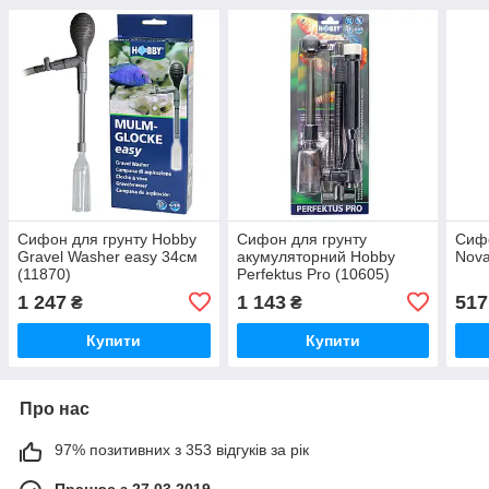
Сифон для грунту Hobby
Сифон для грунту
Сифо
Gravel Washer easy 34см
акумуляторний Hobby
Nova
(11870)
Perfektus Pro (10605)
1 247
1 143
517
₴
₴
Купити
Купити
Про нас
97% позитивних з 353 відгуків за рік
Працює з 27.03.2019