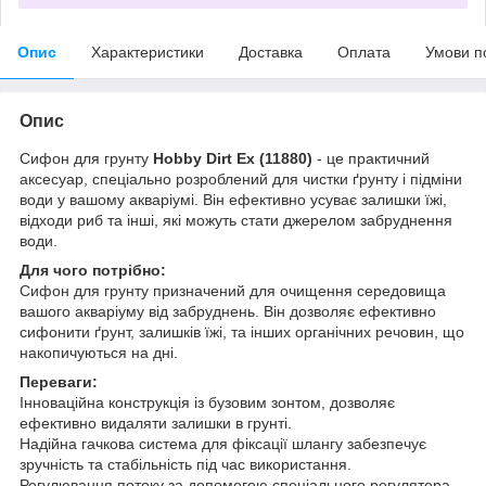
Опис
Характеристики
Доставка
Оплата
Умови п
Опис
Сифон для грунту
Hobby Dirt Ex (11880)
- це практичний
аксесуар, спеціально розроблений для чистки ґрунту і підміни
води у вашому акваріумі. Він ефективно усуває залишки їжі,
відходи риб та інші, які можуть стати джерелом забруднення
води.
Для чого потрібно:
Сифон для грунту призначений для очищення середовища
вашого акваріуму від забруднень. Він дозволяє ефективно
сифонити ґрунт, залишків їжі, та інших органічних речовин, що
накопичуються на дні.
Переваги:
Інноваційна конструкція із бузовим зонтом, дозволяє
ефективно видаляти залишки в грунті.
Надійна гачкова система для фіксації шлангу забезпечує
зручність та стабільність під час використання.
Регулювання потоку за допомогою спеціального регулятора