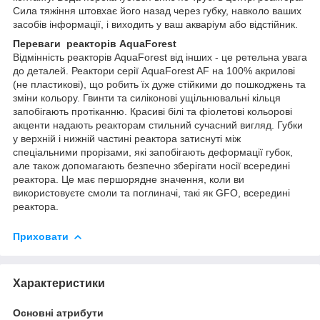
Сила тяжіння штовхає його назад через губку, навколо ваших
засобів інформації, і виходить у ваш акваріум або відстійник.
Переваги реакторів AquaForest
Відмінність реакторів AquaForest від інших - це ретельна увага
до деталей. Реактори серії AquaForest AF на 100% акрилові
(не пластикові), що робить їх дуже стійкими до пошкоджень та
зміни кольору. Гвинти та силіконові ущільнювальні кільця
запобігають протіканню. Красиві білі та фіолетові кольорові
акценти надають реакторам стильний сучасний вигляд. Губки
у верхній і нижній частині реактора затиснуті між
спеціальними прорізами, які запобігають деформації губок,
але також допомагають безпечно зберігати носії всередині
реактора. Це має першорядне значення, коли ви
використовуєте смоли та поглиначі, такі як GFO, всередині
реактора.
Приховати
Характеристики
Основні атрибути