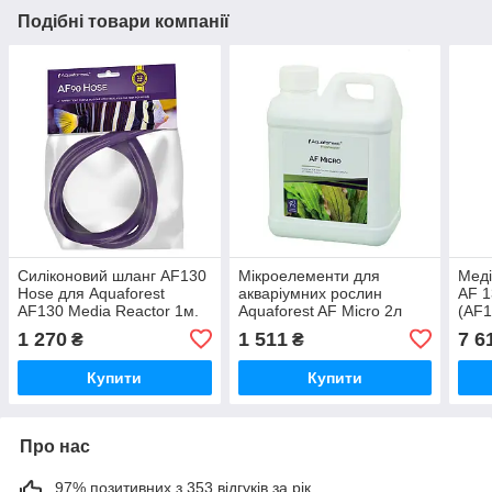
Подібні товари компанії
Силіконовий шланг AF130
Мікроелементи для
Меді
Hose для Aquaforest
акваріумних рослин
AF 1
AF130 Media Reactor 1м.
Aquaforest AF Micro 2л
(AF1
23мм.
(738705)
1 270
1 511
7 6
₴
₴
Купити
Купити
Про нас
97% позитивних з 353 відгуків за рік