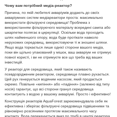
Чому вам потрібний медіа-реактор?
Причина, по якій любителі акваріумів додають до своїх
акваріумних систем медіареактори проста: максимально
використати фільтруючі середовища! Проблема з
використанням фільтруючого матеріалу всередині сампа або
шкарпетки полягає в циркуляції. Оскільки вода проходить
шлях найменшого опору, вода буде протікати навколо
нерухомих середовищ, використовуючи ті ж зношені шляхи.
Якщо вода торкається лише однієї сторони вашого медіа,
поки він щільно упакований у мішок, ваш акваріум не отримує
повної користі, і ви не отримуєте все що треба від ваших
інвестицій.
У реакторі для середовища⁠, який також називають
псевдозрідженим реактором⁠, середовище плавно рухається.
Цей рух генерується водяним насосом, який продається
окремо. Повільне «кипіння» або «падіння» (залежно від типу
носія) гарантує, що всі сторони гранул середовища
контактують з водою у вашому акваріумі. Просто і ефективно!
Конструкція реакторів AquaForest зарекомендувала себе як
ефективна і зберігає фільтруючі середовища підвішеними та
рівномірно розсіяними протягом максимального часу
контакту. Вода перекачується вниз по трубі в центрі реактора.