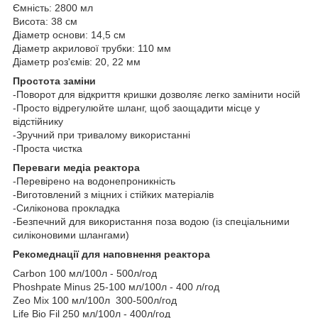
Ємність: 2800 мл
Висота: 38 см
Діаметр основи: 14,5 см
Діаметр акрилової трубки: 110 мм
Діаметр роз'ємів: 20, 22 мм
Простота заміни
-Поворот для відкриття кришки дозволяє легко замінити носій
-Просто відрегулюйте шланг, щоб заощадити місце у
відстійнику
-Зручний при тривалому використанні
-Проста чистка
Переваги медіа реактора
-Перевірено на водонепроникність
-Виготовлений з міцних і стійких матеріалів
-Силіконова прокладка
-Безпечний для використання поза водою (із спеціальними
силіконовими шлангами)
Рекомеднації для наповнення реактора
Carbon 100 мл/100л - 500л/год
Phoshpate Minus 25-100 мл/100л - 400 л/год
Zeo Mix 100 мл/100л 300-500л/год
Life Bio Fil 250 мл/100л - 400л/год