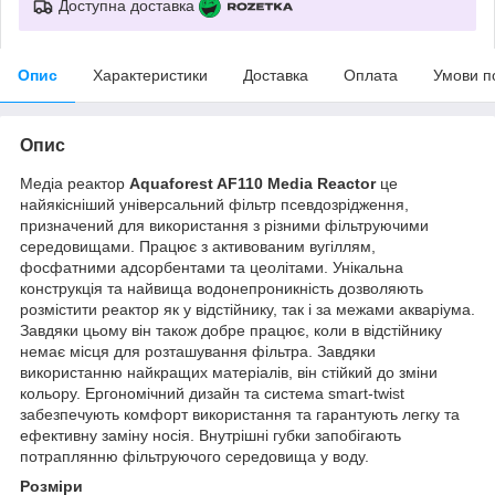
Доступна доставка
Опис
Характеристики
Доставка
Оплата
Умови п
Опис
Медіа реактор
Aquaforest AF110 Media Reactor
це
найякісніший універсальний фільтр псевдозрідження,
призначений для використання з різними фільтруючими
середовищами. Працює з активованим вугіллям,
фосфатними адсорбентами та цеолітами. Унікальна
конструкція та найвища водонепроникність дозволяють
розмістити реактор як у відстійнику, так і за межами акваріума.
Завдяки цьому він також добре працює, коли в відстійнику
немає місця для розташування фільтра. Завдяки
використанню найкращих матеріалів, він стійкий до зміни
кольору. Ергономічний дизайн та система smart-twist
забезпечують комфорт використання та гарантують легку та
ефективну заміну носія. Внутрішні губки запобігають
потраплянню фільтруючого середовища у воду.
Розміри