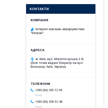
КОНТАКТИ
Інтернет-магазин акваріумістики
"Катран"
м. Київ, вул. Магнітогорська 1-В
(біля точки видачі Епіцентр на вул.
Віскозна), Київ, Україна
+380 (66) 295-72-96
Анна
+380 (96) 306-51-48
Анна