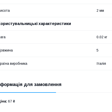
исота
2 мм
Користувальницькі характеристики
ага
0.02 кг
Довжина
5
раїна виробника
Італія
нформація для замовлення
іна:
67 ₴