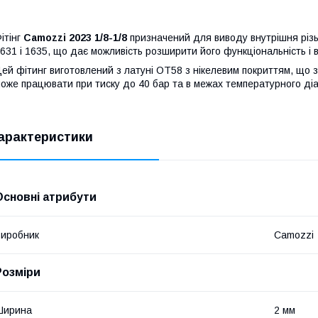
ітінг
Camozzi 2023 1/8-1/8
призначений для виводу внутрішня різь
631 і 1635, що дає можливість розширити його функціональність і 
ей фітинг виготовлений з латуні ОТ58 з нікелевим покриттям, що за
оже працювати при тиску до 40 бар та в межах температурного діап
арактеристики
Основні атрибути
иробник
Camozzi
Розміри
Ширина
2 мм