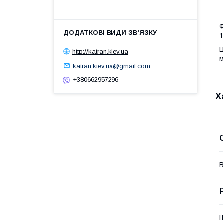
Ф
1
Ц
http://katran.kiev.ua
м
katran.kiev.ua@gmail.com
+380662957296
Х
В