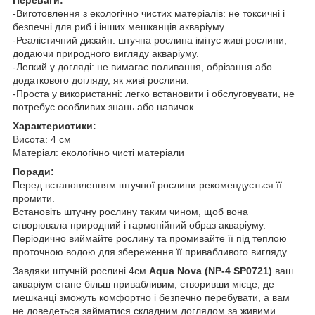
-Виготовлення з екологічно чистих матеріалів: не токсичні і
безпечні для риб і інших мешканців акваріуму.
-Реалістичний дизайн: штучна рослина імітує живі рослини,
додаючи природного вигляду акваріуму.
-Легкий у догляді: не вимагає поливання, обрізання або
додаткового догляду, як живі рослини.
-Проста у використанні: легко встановити і обслуговувати, не
потребує особливих знань або навичок.
Характеристики:
Висота: 4 см
Матеріал: екологічно чисті матеріали
Поради:
Перед встановленням штучної рослини рекомендується її
промити.
Встановіть штучну рослину таким чином, щоб вона
створювала природний і гармонійний образ акваріуму.
Періодично виймайте рослину та промивайте її під теплою
проточною водою для збереження її привабливого вигляду.
Завдяки штучній рослині 4см
Aqua Nova (NP-4 SP0721)
ваш
акваріум стане більш привабливим, створивши місце, де
мешканці зможуть комфортно і безпечно перебувати, а вам
не доведеться займатися складним доглядом за живими