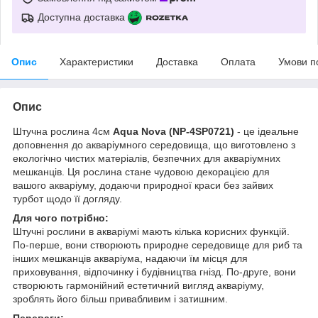
Доступна доставка
Опис
Характеристики
Доставка
Оплата
Умови п
Опис
Штучна рослина 4см
Aqua Nova (NP-4SP0721)
- це ідеальне
доповнення до акваріумного середовища, що виготовлено з
екологічно чистих матеріалів, безпечних для акваріумних
мешканців. Ця рослина стане чудовою декорацією для
вашого акваріуму, додаючи природної краси без зайвих
турбот щодо її догляду.
Для чого потрібно:
Штучні рослини в акваріумі мають кілька корисних функцій.
По-перше, вони створюють природне середовище для риб та
інших мешканців акваріума, надаючи їм місця для
приховування, відпочинку і будівництва гнізд. По-друге, вони
створюють гармонійний естетичний вигляд акваріуму,
зроблять його більш привабливим і затишним.
Переваги: