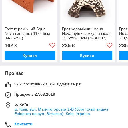
Грот керамічний Aqua
Грот керамічний Aqua
Грот
Nova схованка 11x8,5см
Nova руїни замку на скелі
Nova
(N-26256)
19,5x9x6,9см (N-30007)
2 9,
162
235
235
₴
₴
Купити
Купити
Про нас
97% позитивних з 354 відгуків за рік
Працює з 27.03.2019
м. Київ
м. Київ, вул. Магнітогорська 1-В (біля точки видачі
Епіцентр на вул. Віскозна), Київ, Україна
Контакти