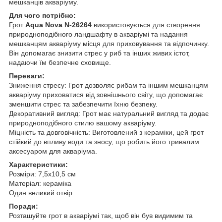
мешканців акваріуму.
Для чого потрібно:
Грот
Aqua Nova N-26264
використовується для створення
природноподібного ландшафту в акваріумі та надання
мешканцям акваріуму місця для приховування та відпочинку.
Він допомагає знизити стрес у риб та інших живих істот,
надаючи їм безпечне сховище.
Переваги:
Зниження стресу: Грот дозволяє рибам та іншим мешканцям
акваріуму приховатися від зовнішнього світу, що допомагає
зменшити стрес та забезпечити їхню безпеку.
Декоративний вигляд: Грот має натуральний вигляд та додає
природноподібного стилю вашому акваріуму.
Міцність та довговічність: Виготовлений з кераміки, цей грот
стійкий до впливу води та зносу, що робить його тривалим
аксесуаром для акваріума.
Характеристики:
Розміри: 7,5x10,5 см
Матеріал: кераміка
Один великий отвір
Поради:
Розташуйте грот в акваріумі так, щоб він був видимим та