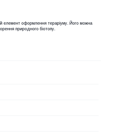
ий елемент оформлення тераріуму. Його можна
ворення природного біотопу.
o