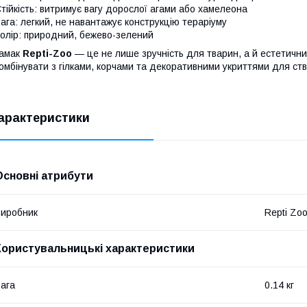
тійкість: витримує вагу дорослої агами або хамелеона
ага: легкий, не навантажує конструкцію тераріуму
олір: природний, бежево-зелений
Гамак
Repti-Zoo
— це не лише зручність для тварин, а й естетичн
омбінувати з гілками, корчами та декоративними укриттями для ст
арактеристики
Основні атрибути
иробник
Repti Zo
Користувальницькі характеристики
ага
0.14 кг