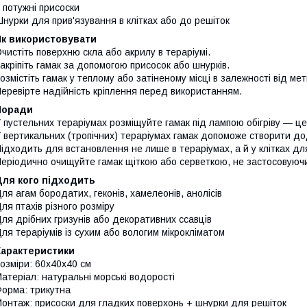
 потужні присоски
нурки для прив'язування в клітках або до решіток
Як використовувати
чистіть поверхню скла або акрилу в тераріумі.
акріпіть гамак за допомогою присосок або шнурків.
озмістіть гамак у теплому або затіненому місці в залежності від ме
еревірте надійність кріплення перед використанням.
Поради
 пустельних тераріумах розміщуйте гамак під лампою обігріву — це
 вертикальних (тропічних) тераріумах гамак допоможе створити до
ідходить для встановлення не лише в тераріумах, а й у клітках для
еріодично очищуйте гамак щіткою або серветкою, не застосовуючи
Для кого підходить
ля агам бородатих, геконів, хамелеонів, анолісів
ля птахів різного розміру
ля дрібних гризунів або декоративних ссавців
ля тераріумів із сухим або вологим мікрокліматом
Характеристики
озміри: 60x40x40 см
атеріал: натуральні морські водорості
орма: трикутна
онтаж: присоски для гладких поверхонь + шнурки для решіток