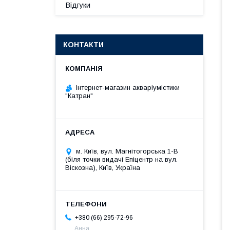
Відгуки
КОНТАКТИ
Інтернет-магазин акваріумістики
"Катран"
м. Київ, вул. Магнітогорська 1-В
(біля точки видачі Епіцентр на вул.
Віскозна), Київ, Україна
+380 (66) 295-72-96
Анна