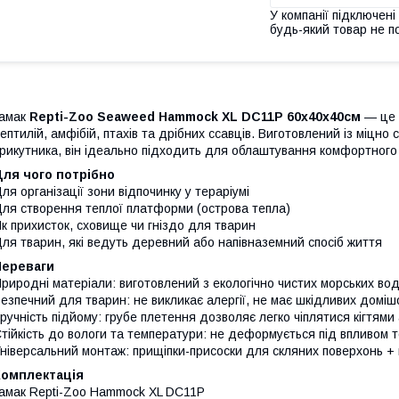
У компанії підключені
будь-який товар не п
Гамак
Repti-Zoo Seaweed Hammock XL DC11P 60x40x40см
— це 
ептилій, амфібій, птахів та дрібних ссавців. Виготовлений із міцн
рикутника, він ідеально підходить для облаштування комфортного
Для чого потрібно
ля організації зони відпочинку у тераріумі
ля створення теплої платформи (острова тепла)
к прихисток, сховище чи гніздо для тварин
ля тварин, які ведуть деревний або напівназемний спосіб життя
Переваги
риродні матеріали: виготовлений з екологічно чистих морських во
езпечний для тварин: не викликає алергії, не має шкідливих доміш
ручність підйому: грубе плетення дозволяє легко чіплятися кігтям
тійкість до вологи та температури: не деформується під впливом 
ніверсальний монтаж: прищіпки-присоски для скляних поверхонь + 
Комплектація
амак Repti-Zoo Hammock XL DC11P