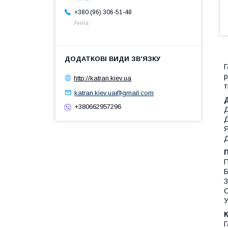
+380 (96) 306-51-48
Анна
р
http://katran.kiev.ua
т
katran.kiev.ua@gmail.com
+380662957296
Д
Д
Я
Д
П
Б
З
С
У
Г