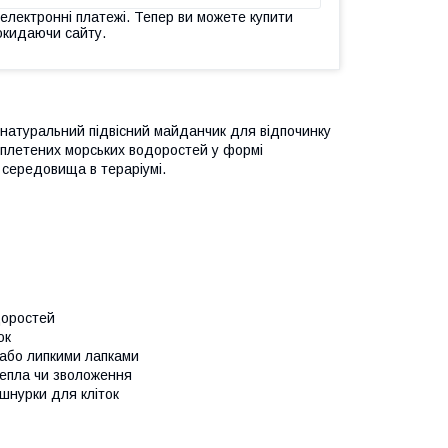
 електронні платежі. Тепер ви можете купити
окидаючи сайту.
натуральний підвісний майданчик для відпочинку
о сплетених морських водоростей у формі
 середовища в тераріумі.
доростей
ок
и або липкими лапками
тепла чи зволоження
шнурки для кліток