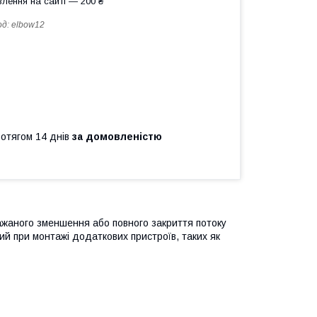
лення на сайті — 200 ₴
од:
elbow12
ротягом 14 днів
за домовленістю
ажаного зменшення або повного закриття потоку
ий при монтажі додаткових пристроїв, таких як