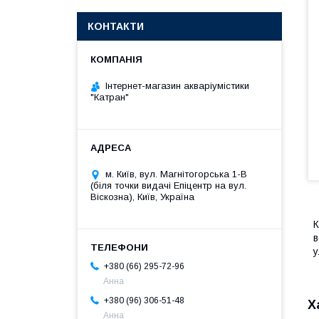
КОНТАКТИ
Інтернет-магазин акваріумістики
"Катран"
м. Київ, вул. Магнітогорська 1-В
(біля точки видачі Епіцентр на вул.
Віскозна), Київ, Україна
К
в
у
+380 (66) 295-72-96
Анна
+380 (96) 306-51-48
Х
Анна