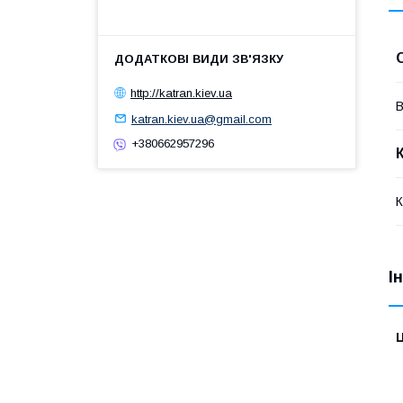
http://katran.kiev.ua
В
katran.kiev.ua@gmail.com
+380662957296
К
І
Ц