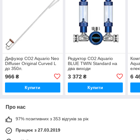
Дифузор CO2 Aquario Neo
Редуктор CO2 Aquario
Комп
Diffuser Original Curved L
BLUE TWIN Standard на
Aqua
до 350л.
два виходи
еле
966
3 372
6 4
₴
₴
Купити
Купити
Про нас
97% позитивних з 353 відгуків за рік
Працює з 27.03.2019