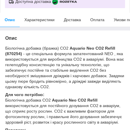
Доступна доставка
Опис
Характеристики
Доставка
Оплата
Умови п
Опис
Біологічна добавка (бражка) CO2
Aquario Neo CO2 Refill
(870254)
- це спеціальна формула запатентований NEO , яка
використовується для виробництва CO2 в акваріумі. Вона має
гелеподібну консистенцію та унікальну технологію, що
забезпечує постійне та стабільне виділення CO2 без
необхідності змішування дріжджів і харчових добавок. Завдяки
цьому пюре бродить рівномірно, а дріжджі завжди виділяють
однакову кількість CO2.
Для чого потрібно:
Біологічна добавка CO2
Aquario Neo CO2 Refill
використовується для постійного дозування CO2 в акваріум,
що сприяє росту рослин. CO2 є важливим фактором для
фотосинтезу рослин, і правильне його дозування забезпечує
здоровий ріст, розвиток і красу рослинного світу в акваріумі.
Переваги: