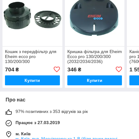
Кошик з передфільтр для
Кришка фільтра для Eheim
Кані
Eheim ecco pro
Ecco pro 130/200/300
pro 
130/200/300
(2032/2034/2036)
(760
(2032/2034/2036)
(7312540)
704
346
1 5
₴
₴
(7447330)
Купити
Купити
Про нас
97% позитивних з 353 відгуків за рік
Працює з 27.03.2019
м. Київ
м. Київ, вул. Магнітогорська 1-В (біля точки видачі