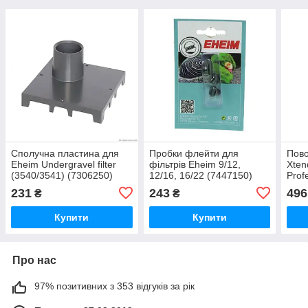
Сполучна пластина для
Пробки флейти для
Пово
Eheim Undergravel filter
фільтрів Eheim 9/12,
Xten
(3540/3541) (7306250)
12/16, 16/22 (7447150)
Prof
231
243
496
₴
₴
Купити
Купити
Про нас
97% позитивних з 353 відгуків за рік