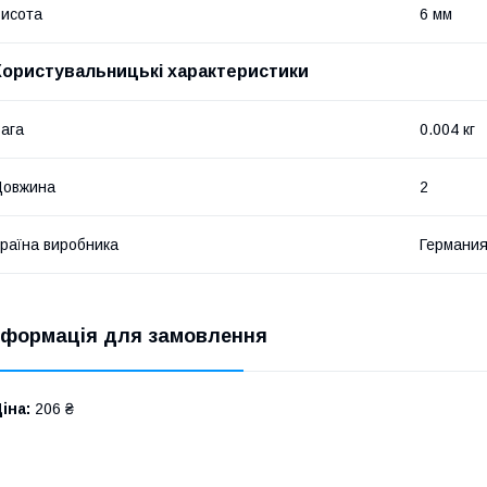
исота
6 мм
Користувальницькі характеристики
ага
0.004 кг
Довжина
2
раїна виробника
Германи
нформація для замовлення
іна:
206 ₴