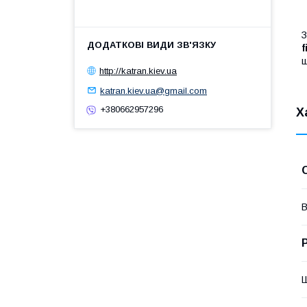
З
f
щ
http://katran.kiev.ua
katran.kiev.ua@gmail.com
+380662957296
Х
В