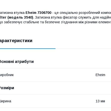
атискна втулка
Eheim 7306700
- це спеціально розроблений комп
ilter (модель 3540)
. Затискна втулка фіксатор служить для надійн
о забезпечує стабільне та безпечне з'єднання між різними елемент
арактеристики
Основні атрибути
иробник
Eheim
Розміри
Ширина
13 мм