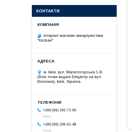
КОНТАКТИ
Інтернет-магазин акваріумістики
"Катран"
м. Київ, вул. Магнітогорська 1-В
(біля точки видачі Епіцентр на вул.
Віскозна), Київ, Україна
+380 (66) 295-72-96
Анна
+380 (96) 306-51-48
Анна