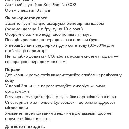
Активний ґрунт Neo Soil Plant No CO2
Об’єм упаковки: 8 літрів
Як використовувати
Засипте ґрунт на дно акваріума рівномірним шаром
(рекомендовано 1 л ґрунту на 10 л води)
Обережно залийте воду, щоб не підняти муть
Посадіть рослини, попередньо зволоживши ґрунт
У перші 15 днів регулярно підмінюйте воду (30–50%) для
стабілізації параметрів
Не потрібно додавати CO₂ або запускати систему подачі —
все працює природним шляхом
Поради
Для кращих результатів використовуйте слабомінералізовану
воду
У перші 2 тижні не перевантажуйте акваріум живими
організмами
Регулярно очищайте фільтр від зайвих органічних залишків
Спостерігайте за появою бульбашок – це ознака здорової
мікрофлори
Уникайте перемішування з іншими підкладками, щоб не
порушити біоактивність
Для кого підходить