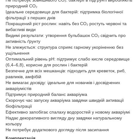
природний CO₂
Ідеальне середовище для бактерій: підтримка біологічної
фільтрації з перших днів
Покращений ріст рослин: навіть без CO₂ ростуть червоні та
вибагливі види
Видимі результати: утворення бульбашок CO₂ свідчить про
активність ґрунту
Не злежується: структура сприяє гарному укоріненню без
ущільнення
Оптимальний рівень pH: підтримує слабо кисле середовище
(6,4–6,8), корисне для рослин і бактерій
Безпечне для всіх мешканців: підходить для креветок, риб,
равликів, амфібій
Не вимагає досвіду: ідеальне для новачків і досвідчених
акваріумістів
Підтримує природний баланс акваріума
Скорочує час запуску акваріума завдяки швидкій активації
біофільтрації
Ефективно запобігає спалаху водоростей у новому акваріумі
Надає декоративного вигляду дну завдяки натуральному
кольору
Не потребує додаткового догляду після засипання
Комплектація