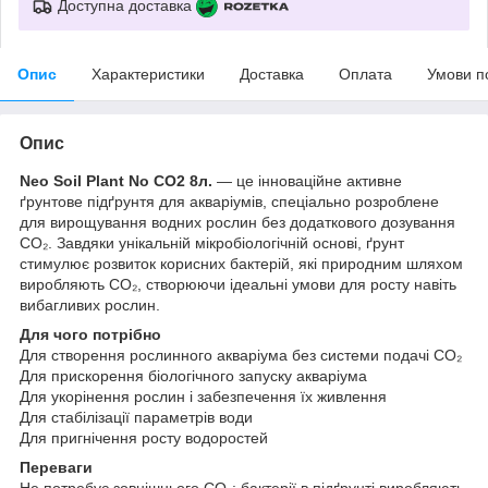
Доступна доставка
Опис
Характеристики
Доставка
Оплата
Умови п
Опис
Neo Soil Plant No CO2 8л.
— це інноваційне активне
ґрунтове підґрунтя для акваріумів, спеціально розроблене
для вирощування водних рослин без додаткового дозування
CO₂. Завдяки унікальній мікробіологічній основі, ґрунт
стимулює розвиток корисних бактерій, які природним шляхом
виробляють CO₂, створюючи ідеальні умови для росту навіть
вибагливих рослин.
Для чого потрібно
Для створення рослинного акваріума без системи подачі CO₂
Для прискорення біологічного запуску акваріума
Для укорінення рослин і забезпечення їх живлення
Для стабілізації параметрів води
Для пригнічення росту водоростей
Переваги
Не потребує зовнішнього CO₂: бактерії в підґрунті виробляють