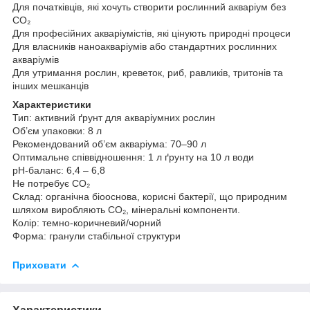
Для початківців, які хочуть створити рослинний акваріум без
CO₂
Для професійних акваріумістів, які цінують природні процеси
Для власників наноакваріумів або стандартних рослинних
акваріумів
Для утримання рослин, креветок, риб, равликів, тритонів та
інших мешканців
Характеристики
Тип: активний ґрунт для акваріумних рослин
Об’єм упаковки: 8 л
Рекомендований об’єм акваріума: 70–90 л
Оптимальне співвідношення: 1 л ґрунту на 10 л води
pH-баланс: 6,4 – 6,8
Не потребує CO₂
Склад: органічна біооснова, корисні бактерії, що природним
шляхом виробляють CO₂, мінеральні компоненти.
Колір: темно-коричневий/чорний
Форма: гранули стабільної структури
Приховати