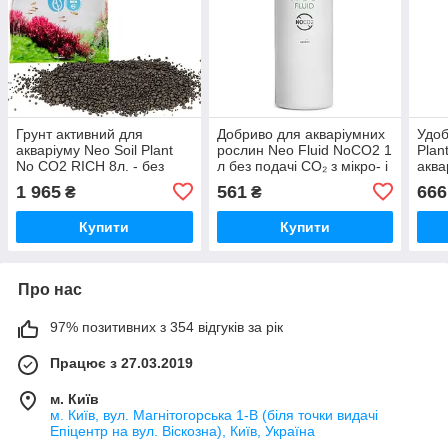
Грунт активний для
Добриво для акваріумних
Удоб
акваріуму Neo Soil Plant
рослин Neo Fluid NoCO2 1
Plan
No CO2 RICH 8л. - без
л без подачі CO₂ з мікро- і
аква
потреби у CO₂
макроелементами
без 
1 965
561
666
₴
₴
ами
Купити
Купити
Про нас
97% позитивних з 354 відгуків за рік
Працює з 27.03.2019
м. Київ
м. Київ, вул. Магнітогорська 1-В (біля точки видачі
Епіцентр на вул. Віскозна), Київ, Україна