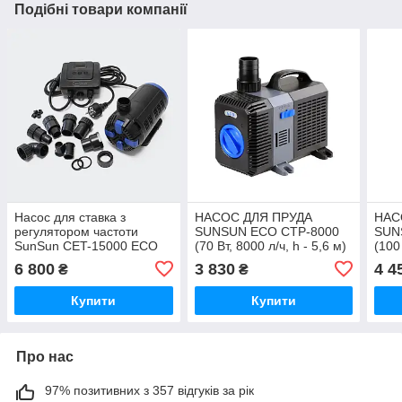
Подібні товари компанії
Насос для ставка з
НАСОС ДЛЯ ПРУДА
НАС
регулятором частоти
SUNSUN ECO CTP-8000
SUN
SunSun CET-15000 ECO
(70 Вт, 8000 л/ч, h - 5,6 м)
(100 
(180 Вт, 15000 л/год, h —
м)
6 800
3 830
4 4
₴
₴
7 м)
Купити
Купити
Про нас
97% позитивних з 357 відгуків за рік