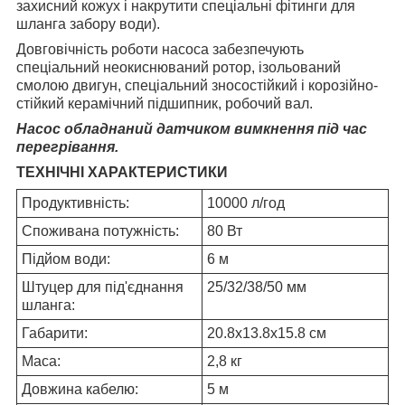
захисний кожух і накрутити спеціальні фітинги для
шланга забору води).
Довговічність роботи насоса забезпечують
спеціальний неокиснюваний ротор, ізольований
смолою двигун, спеціальний зносостійкий і корозійно-
стійкий керамічний підшипник, робочий вал.
Насос обладнаний датчиком вимкнення під час
перегрівання.
ТЕХНІЧНІ ХАРАКТЕРИСТИКИ
Продуктивність:
10000 л/год
Споживана потужність:
80 Вт
Підйом води:
6 м
Штуцер для під'єднання
25/32/38/50 мм
шланга:
Габарити:
20.8х13.8х15.8 см
Маса:
2,8 кг
Довжина кабелю:
5 м