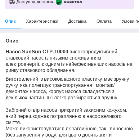
Доступна доставка
Опис
Характеристики
Доставка
Оплата
Умови п
Опис
Насос SunSun CTP-10000
високопродуктивний
ставковий насос із низьким споживанням
електроенергії, є одним із найефективніших насосів на
ринку ставкового обладнання.
Виготовлений із висококласного пластику, має зручну
ручку, яка полегшує транспортування і монтаж/
демонтаж насоса, корпус насоса складається з
декількох частин, які легко розбираються вручну.
Забірний отвір насоса прикритий захисним кожухом,
який перешкоджає потраплянню в насос великого
сміття.
Може використовуватися як заглибною, так і виносною
(без занурення у воду: для цього досить зняти