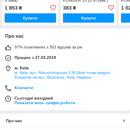
4.5мм)
POWDER 1л (0.5–2мм.)
POW
1 853
383
1 0
₴
₴
Купити
Купити
Про нас
97% позитивних з 353 відгуків за рік
Працює з 27.03.2019
м. Київ
м. Київ, вул. Магнітогорська 1-В (біля точки видачі
Епіцентр на вул. Віскозна), Київ, Україна
Контакти
Сьогодні вихідний
Показати весь графік роботи
Про нас